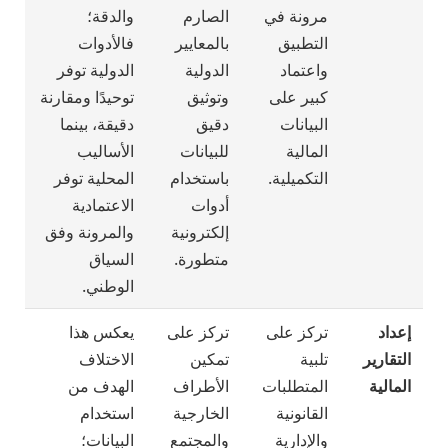
مرونة في
الصارم
والدقة؛
التطبيق
بالمعايير
فالأدوات
واعتماد
الدولية
الدولية توفر
كبير على
وتوثيق
توحيدًا ومقارنة
البيانات
دقيق
دقيقة، بينما
المالية
للبيانات
الأساليب
التكميلية.
باستخدام
المحلية توفر
أدوات
الاعتمادية
إلكترونية
والمرونة وفق
متطورة.
السياق
الوطني.
إعداد
تركز على
تركز على
يعكس هذا
التقارير
تلبية
تمكين
الاختلاف
المالية
المتطلبات
الأطراف
الهدف من
القانونية
الخارجية
استخدام
والإدارية
والمجتمع
البيانات؛