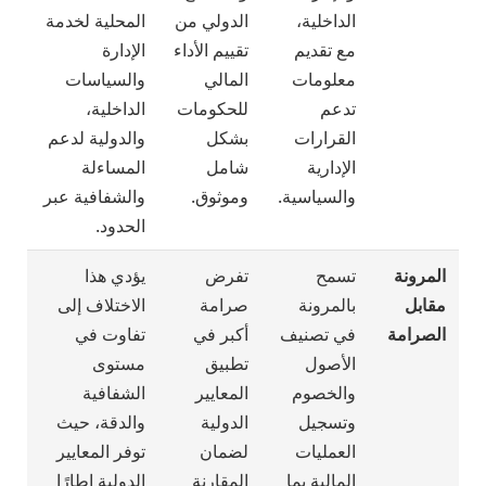
الداخلية،
الدولي من
المحلية لخدمة
مع تقديم
تقييم الأداء
الإدارة
معلومات
المالي
والسياسات
تدعم
للحكومات
الداخلية،
القرارات
بشكل
والدولية لدعم
الإدارية
شامل
المساءلة
والسياسية.
وموثوق.
والشفافية عبر
الحدود.
المرونة
تسمح
تفرض
يؤدي هذا
مقابل
بالمرونة
صرامة
الاختلاف إلى
الصرامة
في تصنيف
أكبر في
تفاوت في
الأصول
تطبيق
مستوى
والخصوم
المعايير
الشفافية
وتسجيل
الدولية
والدقة، حيث
العمليات
لضمان
توفر المعايير
المالية بما
المقارنة
الدولية إطارًا