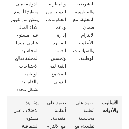
التشريعية
والمقارنة
الدولية تتبنى
والتنظيمية
الدولية بين
منظورًا أوسع
المحلية، مع
الحكومات،
يمكن من تقييم
ضمان
ودعم
الأداء المالي
الالتزام
إدارة
على مستوى
بالأنظمة
الموارد
عالمي، بينما
والسياسات
العامة
المحاسبة
الوطنية.
وتحسين
المحلية تعالج
الثقة لدى
الاحتياجات
المجتمع
الوطنية
الدولي.
والقانونية
بشكل محدد.
الأساليب
تعتمد على
تعتمد على
يؤثر هذا
والأدوات
أنظمة
أنظمة
الاختلاف على
محاسبية
متقدمة،
مستوى
تقليدية، مع
مع الالتزام
الشفافية