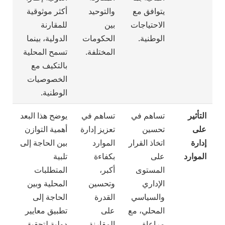
يتوافق مع
والتوحيد
أكثر موثوقية
الاحتياجات
بين
للمقارنة
الوطنية.
الحكومات
الدولية، بينما
المختلفة.
تسمح المحلية
بالتكيف مع
الخصوصيات
الوطنية.
التأثير
تساهم في
تساهم في
يوضح هذا البعد
على
تحسين
تعزيز إدارة
أهمية التوازن
إدارة
اتخاذ القرار
الموارد
بين الحاجة إلى
الموارد
على
بكفاءة
تلبية
المستوى
أكبر،
المتطلبات
الإداري
وتحسين
المحلية وبين
والسياسي
القدرة
الحاجة إلى
المحلي، مع
على
تطبيق معايير
مراعاة
المقارنة
دولية لتحقيق