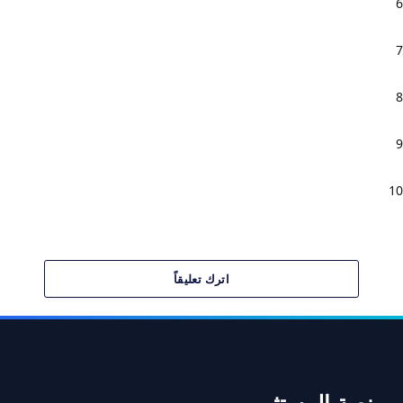
القوائم المالية الأساسية — كيف تتحول القيود والتسويات
6
إلى صورة واضحة عن الشركة؟
تحليل القوائم المالية — كيف تقرأ الأرقام وتحوّلها إلى فهم
7
حقيقي للأداء؟
الإفصاح المحاسبي والملاحظات المتممة لماذا لا تكفي
8
الأرقام وحدها لفهم الحقيقة المالية؟
المعايير المحاسبية وجودة التقارير المالية — لماذا لا تكفي
9
الدقة وحدها إذا غاب الإطار الصحيح؟
من المحاسبة إلى الرؤية — كيف تقرأ الشركة من أرقامها
10
قبل أن يفاجئك الواقع؟
اترك تعليقاً