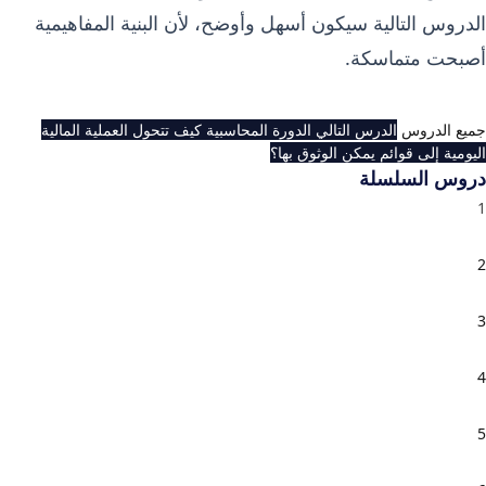
الدروس التالية سيكون أسهل وأوضح، لأن البنية المفاهيمية
أصبحت متماسكة.
جميع الدروس
الدرس التالي
الدورة المحاسبية كيف تتحول العملية المالية
اليومية إلى قوائم يمكن الوثوق بها؟
دروس السلسلة
مدخل إلى المحاسبة المالية — المفاهيم الأساسية التي يقوم
1
عليها فهم الأعمال
الدورة المحاسبية كيف تتحول العملية المالية اليومية إلى
2
قوائم يمكن الوثوق بها؟
الحسابات المحاسبية وتصنيفها كيف تفهم طبيعة كل حساب
3
قبل أن تسجله؟
القيود اليومية والترحيل إلى دفتر الأستاذ كيف تُكتب العملية
4
المحاسبية بشكل صحيح من أول مرة؟
ميزان المراجعة والتسويات المحاسبية — كيف تنتقل من
5
أرصدة أولية إلى أرقام تعبر عن الواقع؟