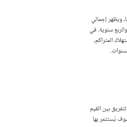
ا، ويظهر إجمالي
والربع سنوية. في
هلاك المتراكم،
لسنوات.
تفريق بين القيم
وف يُستثمر بها