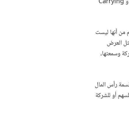
الميزانية العمومية للشركة، وتسمّى القيمة الدفترية أيضًا Carrying Value أو Carrying
م من أنها ليست
مثل العرض
ركة وسمعتها،
سمة رأس المال
لسهم أو للشركة