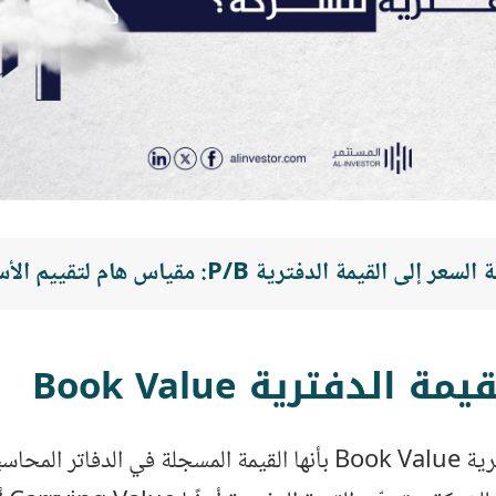
سعر إلى القيمة الدفترية P/B: مقياس هام لتقييم الأسهم
 الدفترية Book Value
تُعرف القيمة الدفترية Book Value بأنها القيمة المسجلة في الد