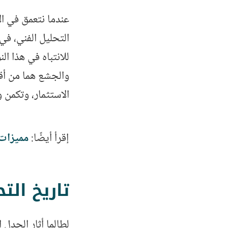
عندما نتعمق في ال
التحليل الفني، في
للانتباه في هذا ال
والجشع هما من أقو
الاستثمار، وتكمن 
إقرأ أيضًا:
مميزات 
تاريخ الت
لطالما أثار الجدل 