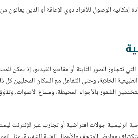
دة إمكانية الوصول للأفراد ذوي الإعاقة أو الذين يعانون من
ية
التي تتجاوز الصور الثابتة أو مقاطع الفيديو، إذ يمكن لل
الطبيعية الخلابة، وحتى التفاعل مع السكان المحليين كل ذل
خدمين الشعور بالأجواء المحيطة، وسماع الأصوات، وتذوّق ال
ية الرئيسية جولات افتراضية أو تجارب عبر الإنترنت ليستمت
تكشاف معارض المتحف والأعمال الفنية الشهيرة، مثل المونا