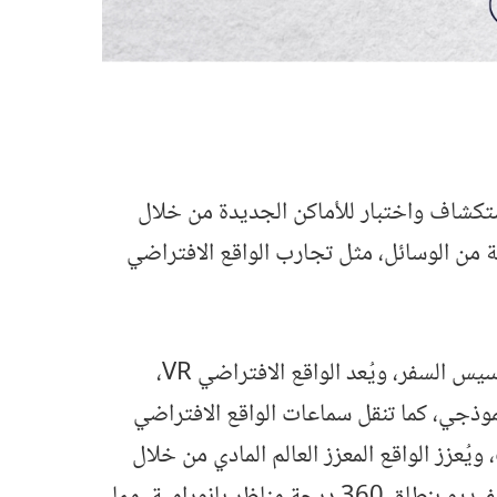
 استكشاف واختبار للأماكن الجديدة من خلال
ة من الوسائل، مثل تجارب الواقع الافتراضي
أصبحت السياحة الافتراضية ممكنة بفضل التقنيات المتطورة التي تهدف إلى محاكاة مشاهد وأصوات وأحاسيس السفر، ويُعد الواقع الافتراضي VR،
قود هذا التحوّل النموذجي، كما تنقل سماعات الواقع الافتراضي
عزز الواقع المعزز العالم المادي من خلال
تراكب المعلومات الرقمية، مما يجعله أداة مثالية للجولات الافتراضية التفاعلية والتعليمية، وتلتقط مقاطع الفيديو بنطاق 360 درجة مناظر بانورامية، مما