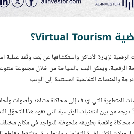
Virtua؟
 الرقمية لزيارة الأماكن واستكشافها عن بُعد، وتُعد عملية
احة الرقمية، ويمكن البدء بالسياحة من خلال مجموعة متنوع
والواقع المعزز AR، ومقاطع الفيديو بنطاق 360 درجة من بين التقنيات الرئيسية التي ت
محاكاة واقعية بطريقة ملحوظة للتواجد في مكان مختلف، ويُ