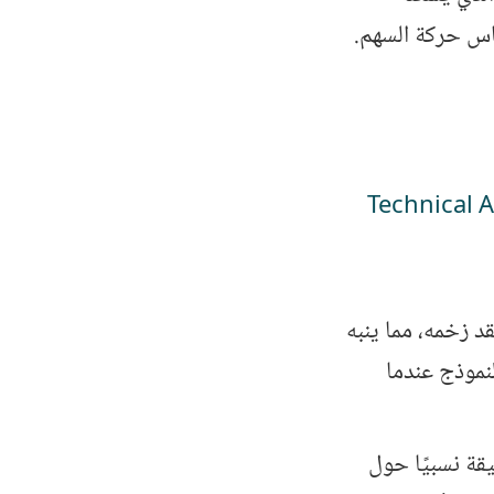
كاس حركة السهم.
د زخمه، مما ينبه
نموذج عندما
يقة نسبيًا حول