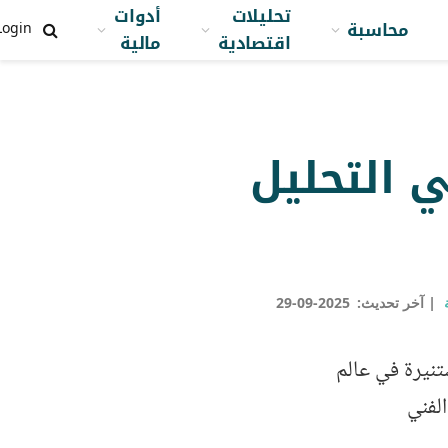
تحليلات
أدوات
محاسبة
Login
اقتصادية
مالية
م الثلاثية Triple Top في التحليل
آخر تحديث:
2025-09-29
تنيرة في عالم
الفني