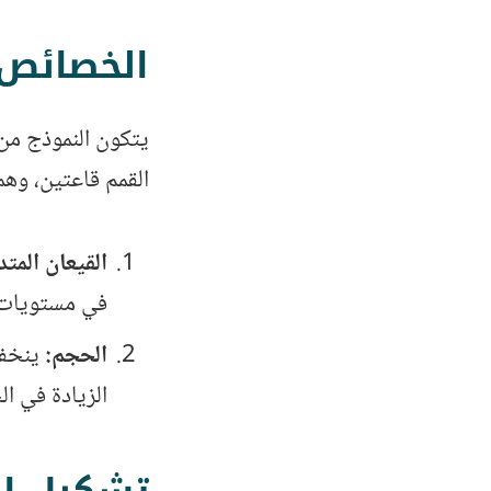
الخصائص 
يتكون النموذج من
القمم قاعتين، وهما
القيعان المت
في مستويات م
الحجم:
ينخفض
الزيادة في ا