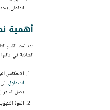
القاعان. يحدث
أهمية نمط
يعد نمط القمم الثلاثية Triple Top واحدً
الشائعة في عالم ال
الانعكاس ال
المتداول
إلى 
يصل السعر إل
القوة التنبؤي