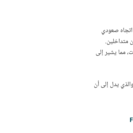
ادة بعد اتجاه صعودي
ن متداخلين.
، مما يشير إلى
لنموذج القمم الثلاثية هو نموذج القيعان الثلاثية Triple Bottom، والذي يدل إلى أن