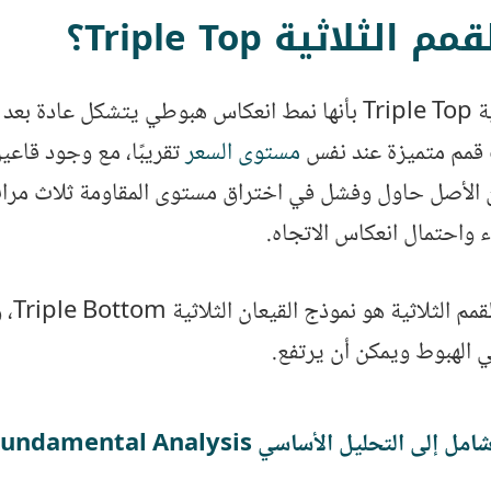
لثلاثية Triple Top؟
تُعرف القمم الثلاثية Triple Top بأنها نمط انعكاس هبوطي يتشكل ع
ث قمم متميزة عند نفس
مستوى السعر
تقريبًا، مع وجود قاعي
أن الأصل حاول وفشل في اختراق مستوى المقاومة ثلاث مرات
احتمال انعكاس الاتجاه.
المعاكس 
 الهبوط ويمكن أن يرتفع.
لى التحليل الأساسي Fundamental Analysis