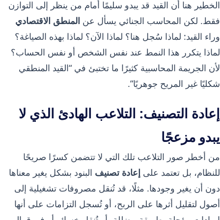
الخطير هنا أن القيد قد يبدو سليمًا أمام من ينظر إلى التوازن
فقط. لكن المحاسب الجنائي يسأل عن
المنطق الاقتصادي
وراء القيد: لماذا سُجل هنا؟ لماذا الآن؟ لماذا بهذه الصياغة؟
لماذا يتكرر هذا النمط عند نفس الشخص أو نفس الحساب؟
لأن الجريمة المحاسبية كثيرًا ما تختبئ في “القيد المنطقي
شكليًا غير المريح جوهريًا”.
إعادة التصنيف: التلاعب الهادئ الذي لا
يبدو مزعجًا
من أخطر صور التلاعب تلك التي لا تتضمن كسرًا صريحًا
للنظام، بل تعتمد على
إعادة تصنيف
البنود بشكل يغير معناها
دون أن يغير وجودها. مثلًا، قد تُنقل مصروفات تشغيلية إلى
أصول لتقليل أثرها على الربح، أو تُسجل التزامات على أنها
إيرادات مؤجلة بطريقة مضللة، أو تُنقل خسائر أو فروق إلى