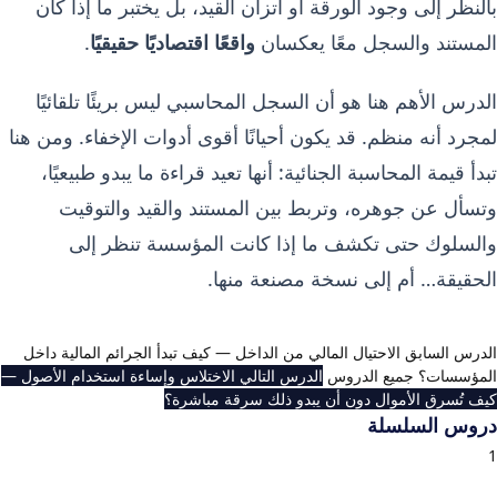
بالنظر إلى وجود الورقة أو اتزان القيد، بل يختبر ما إذا كان
المستند والسجل معًا يعكسان
واقعًا اقتصاديًا حقيقيًا
.
الدرس الأهم هنا هو أن السجل المحاسبي ليس بريئًا تلقائيًا
لمجرد أنه منظم. قد يكون أحيانًا أقوى أدوات الإخفاء. ومن هنا
تبدأ قيمة المحاسبة الجنائية: أنها تعيد قراءة ما يبدو طبيعيًا،
وتسأل عن جوهره، وتربط بين المستند والقيد والتوقيت
والسلوك حتى تكشف ما إذا كانت المؤسسة تنظر إلى
الحقيقة… أم إلى نسخة مصنعة منها.
الدرس السابق
الاحتيال المالي من الداخل — كيف تبدأ الجرائم المالية داخل
المؤسسات؟
جميع الدروس
الدرس التالي
الاختلاس وإساءة استخدام الأصول —
كيف تُسرق الأموال دون أن يبدو ذلك سرقة مباشرة؟
دروس السلسلة
ما هي المحاسبة الجنائية؟ ولماذا تختلف عن المحاسبة
1
التقليدية والتدقيق؟