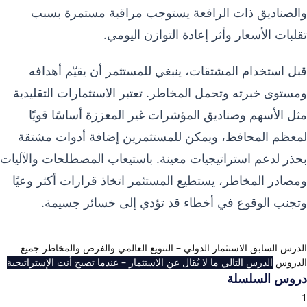
والصناديق ذات الرافعة يستوجب مراقبة مستمرة بسبب
تقلبات الأسعار وأثر إعادة التوازن اليومي.
قبل استخدام المشتقات، ينبغي للمستثمر أن يقيّم أهدافه
ومستوى خبرته وتحمل المخاطر. تعتبر الاستثمارات التقليدية
مثل الأسهم وصناديق المؤشرات غير المعززة أساسًا قويًا
لمعظم المحافظ، ويمكن للمستثمرين إضافة أدوات مشتقة
بحذر لدعم استراتيجيات معينة. باستيعاب المصطلحات والآليات
ومصادر المخاطر، يستطيع المستثمر اتخاذ قرارات أكثر وعيًا
وتجنب الوقوع في أخطاء قد تؤدي إلى خسائر جسيمة.
الدرس السابق
الاستثمار الدولي – التنويع العالمي والفرص والمخاطر
جميع
الدروس
الدرس التالي
ما لا يُقال عن الاستثمار – عندما تصبح أنت الإستراتيجية
دروس السلسلة
ماهية الأسهم وأنواعها ولماذا نستثمر
1