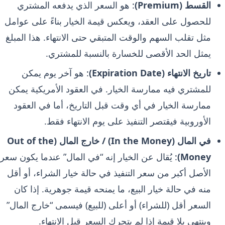
القسط (Premium)
: هو السعر الذي يدفعه المشتري
للحصول على العقد، ويعكس قيمة الخيار بناءً على عوامل
مثل تقلب السهم والوقت المتبقي حتى الانتهاء. هذا المبلغ
يمثل الحد الأقصى للخسارة بالنسبة للمشتري.
تاريخ الانتهاء (Expiration Date)
: هو آخر يوم يمكن
للمشتري فيه ممارسة الخيار. في العقود الأمريكية يمكن
ممارسة الخيار في أي وقت قبل التاريخ، أما في العقود
الأوروبية فيقتصر التنفيذ على يوم الانتهاء فقط.
في المال (In the Money) / خارج المال (Out of the
Money)
: يُقال عن الخيار إنه “في المال” عندما يكون سعر
الأصل أكبر من سعر التنفيذ في حالة خيار الشراء، أو أقل
منه في حالة خيار البيع، ما يمنحه قيمة جوهرية. إذا كان
السعر أقل (للشراء) أو أعلى (للبيع) فيسمى “خارج المال”
وينتهي بلا قيمة إذا لم يتحرك السعر قبل الانتهاء.