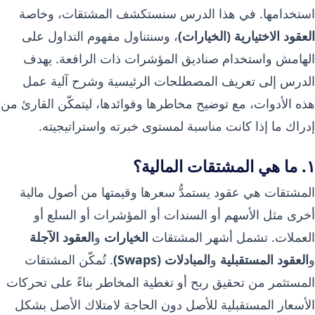
استخدامها. في هذا الدرس سنستكشف المشتقات، وخاصة
العقود الاختيارية (الخيارات)
، وسنتناول مفهوم التداول على
الهامش واستخدام صناديق المؤشرات ذات الرافعة. يهدف
الدرس إلى تعريف المصطلحات الرئيسية وشرح آلية عمل
هذه الأدوات، مع توضيح مخاطرها وفوائدها، ليتمكّن القارئ من
إدراك ما إذا كانت مناسبة لمستوى خبرته واستراتيجيته.
١. ما هي المشتقات المالية؟
المشتقات هي عقود يستمدُّ سعرها وقيمتها من أصول مالية
أخرى مثل الأسهم أو السندات أو المؤشرات أو السلع أو
العملات. تشمل أشهر المشتقات
الخيارات
و
العقود الآجلة
و
العقود المستقبلية
و
المبادلات (Swaps)
. تُمكّن المشتقات
المستثمر من تحقيق ربح أو تغطية المخاطر بناءً على تحركات
الأسعار المستقبلية للأصل دون الحاجة لامتلاك الأصل بشكل