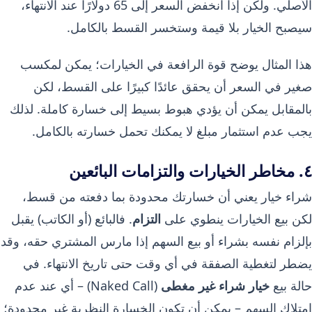
الأصلي. ولكن إذا انخفض السعر إلى 65 دولارًا عند الانتهاء،
سيصبح الخيار بلا قيمة وستخسر القسط بالكامل.
هذا المثال يوضح قوة الرافعة في الخيارات؛ يمكن لمكسب
صغير في السعر أن يحقق عائدًا كبيرًا على القسط، لكن
بالمقابل يمكن أن يؤدي هبوط بسيط إلى خسارة كاملة. لذلك
يجب عدم استثمار مبلغ لا يمكنك تحمل خسارته بالكامل.
٤. مخاطر الخيارات والتزامات البائعين
شراء خيار يعني أن خسارتك محدودة بما دفعته من قسط،
لكن بيع الخيارات ينطوي على
التزام
. فالبائع (أو الكاتب) يقبل
بإلزام نفسه بشراء أو بيع السهم إذا مارس المشتري حقه، وقد
يضطر لتغطية الصفقة في أي وقت حتى تاريخ الانتهاء. في
حالة بيع
خيار شراء غير مغطى
(Naked Call) – أي عند عدم
امتلاك السهم – يمكن أن تكون الخسارة النظرية غير محدودة؛