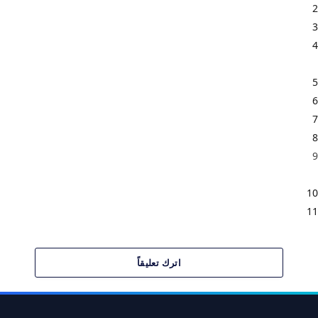
كيفية عمل البورصة وآليات تداول الأسهم
2
التحليل والتقييم والتنويع وإعادة الموازنة والتحيزات السلوكية
3
صناديق الاستثمار المشتركة والصناديق المتداولة وسياسة
4
توزيعات الأرباح
اختيار الأسهم وإدارة المخاطر
5
التحليل الفني واستراتيجيات التداول
6
السلوك النفسي للمستثمر والانحيازات السلوكية
7
الاستثمار الدولي – التنويع العالمي والفرص والمخاطر
8
المشتقات المالية والرافعة – فهم الخيارات واستراتيجيات
9
التداول بالرافعة
ما لا يُقال عن الاستثمار – عندما تصبح أنت الإستراتيجية
10
الاستثمار المستدام (ESG) والمسؤولية الأخلاقية
11
اترك تعليقاً