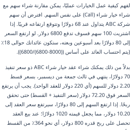
لفهم كيفية عمل الخيارات عمليًا، يمكن مقارنة شراء سهم مع
شراء خيار شراء (Call) على نفس السهم. افترض أن سهم
شركة ABC يتداول عند 68 دولارًا وتتوقع ارتفاعه قريبًا. إذا
اشتريت 100 سهم فسوف تدفع 6800 دولار. لو ارتفع السعر
إلى 80 دولارًا بعد أسبوعين وبعته، ستكون عائداتك حوالى 18٪
(يتم احتساب العائد على أساس ((8000-6800)/6800)).
بدلاً من ذلك يمكنك شراء عقد خيار شراء ABC ذو سعر تنفيذ
70 دولارًا، ينتهي في ثالث جمعة من ديسمبر، بسعر قسط
2.20 دولار للسهم (أي 220 دولار للعقد الواحد). يجب أن يرتفع
السعر فوق 72.20 دولار (سعر التنفيذ + القسط) حتى تحقق
ربحًا. إذا ارتفع السهم إلى 80 دولارًا، سيرتفع سعر العقد إلى
10.20 دولار، مما يجعل قيمته 1020 دولارًا؛ عند بيع العقد
تحصل على ربح قدره 800 دولار، أي نحو 364٪ من القسط