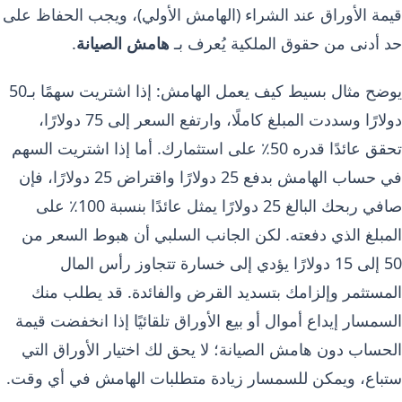
قيمة الأوراق عند الشراء (الهامش الأولي)، ويجب الحفاظ على
حد أدنى من حقوق الملكية يُعرف بـ
هامش الصيانة
.
يوضح مثال بسيط كيف يعمل الهامش: إذا اشتريت سهمًا بـ50
دولارًا وسددت المبلغ كاملًا، وارتفع السعر إلى 75 دولارًا،
تحقق عائدًا قدره 50٪ على استثمارك. أما إذا اشتريت السهم
في حساب الهامش بدفع 25 دولارًا واقتراض 25 دولارًا، فإن
صافي ربحك البالغ 25 دولارًا يمثل عائدًا بنسبة 100٪ على
المبلغ الذي دفعته. لكن الجانب السلبي أن هبوط السعر من
50 إلى 15 دولارًا يؤدي إلى خسارة تتجاوز رأس المال
المستثمر وإلزامك بتسديد القرض والفائدة. قد يطلب منك
السمسار إيداع أموال أو بيع الأوراق تلقائيًا إذا انخفضت قيمة
الحساب دون هامش الصيانة؛ لا يحق لك اختيار الأوراق التي
ستباع، ويمكن للسمسار زيادة متطلبات الهامش في أي وقت.