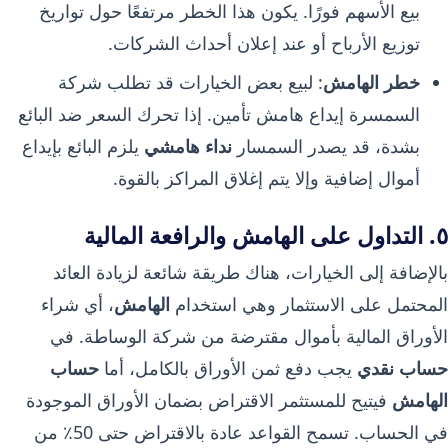
بيع الأسهم فورًا. يكون هذا الخطر مرتفعًا حول تواريخ
توزيع الأرباح أو عند إعلان أحداث الشركات.
خطر الهامش
: لبيع بعض الخيارات قد تطلب شركة
السمسرة إيداع هامش تأمين. إذا تحرك السعر ضد البائع
بشدة، قد يصدر السمسار
نداء هامشي
يلزم البائع بإيداع
أموال إضافية وإلا يتم إغلاق المراكز بالقوة.
٥. التداول على الهامش والرافعة المالية
بالإضافة إلى الخيارات، هناك طريقة شائعة لزيادة العائد
المحتمل على الاستثمار وهي استخدام
الهامش
، أي شراء
الأوراق المالية بأموال مقترضة من شركة الوساطة. في
حساب نقدي
يجب دفع ثمن الأوراق بالكامل، أما
حساب
الهامش
فيتيح للمستثمر الاقتراض بضمان الأوراق الموجودة
في الحساب. تسمح القواعد عادة بالاقتراض حتى 50٪ من