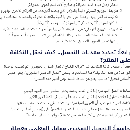
البعض (مثل قيام قسم الصيانة بإصلاح آلات قسم القوى المحركة).
طريقة التوزيع التنازلي:
نبدأ بالمركز الذي يخدم أكبر عدد من المراكز الأخرى، ونوزع
تكاليفه، ثم الذي يليه، وهكذا. هي أكثر واقعية ولكنها لا تعترف بالخدمات المتبادلة (أي
إذا كان المركز “أ” يخدم “ب” و المركز “ب” يخدم “أ” أيضاً).
طريقة التوزيع التبادلي:
هي الطريقة الأدق رياضياً، حيث تستخدم المعادلات الآنية
للاعتراف بالخدمات المتبادلة بين كافة الأقسام. هي تتطلب مجهوداً محاسبياً أكبر
ولكنها تعطي الصورة الأصدق لتكلفة كل قسم.
رابعاً: تحديد معدلات التحميل.. كيف نحمّل التكلفة
على المنتج؟
بعد أن حصرنا كافة التكاليف في “مراكز الإنتاج”، نصل للسؤال الجوهري: كم نصيب الوحدة
الواحدة من هذه التكاليف؟ هنا نستخدم ما يسمى “معدل التحميل التقديري”. يتم اختيار
“أساس تحميل” مناسب يعبر عن نشاط القسم، ومن أشهر هذه الأسس:
ساعات العمل المباشر:
إذا كان القسم يعتمد بشكل أساسي على الجهد اليدوي.
ساعات تشغيل الآلات:
إذا كان القسم مؤتمتاً وتلعب فيه الآلة الدور الأكبر.
تكلفة المواد المباشرة أو الأجور المباشرة:
وتستخدم في حالات خاصة لبساطتها.
المعدل يُحسب بقسمة (إجمالي التكاليف التقديرية للقسم) على (إجمالي أساس التحميل
التقديري). والنتيجة تكون: “كل ساعة عمل تكلفنا 5 دولارات أعباء إضافية”.
خامساً: التحميل التقديري مقابل الفعلي.. معضلة