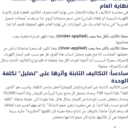
نهاية العام
في محاسبة التكاليف، لا يمكننا الانتظار حتى نهاية العام لنعرف التكاليف الفعلية (مثل فاتورة
الكهرباء السنوية أو إهلاك المباني) حتى نسعر منتجاتنا اليوم. لذا نستخدم “معدلات تحميل
تقديرية” في بداية العام بناءً على الموازنات. في نهاية العام، تظهر الحقيقة؛ فنجد أننا إما:
حملنا تكاليف بأقل مما يجب (Under-applied):
وهنا تظهر خسارة مخفية يجب
معالجتها.
حملنا تكاليف بأكثر مما يجب (Over-applied):
وهنا نكون قد سعرنا منتجاتنا بأعلى من
حقيقتها. المحاسب الناجح يقوم بتحليل أسباب هذا الفرق: هل هو بسبب تغير أسعار الكهرباء
(انحراف سعر)؟ أم بسبب أننا أنتجنا كميات أقل مما خططنا له فلم نوزع التكاليف الثابتة بشكل
كفء (انحراف حجم)؟
سادساً: التكاليف الثابتة وأثرها على “تضليل” تكلفة
الوحدة
تعتبر التكاليف الثابتة غير المباشرة (مثل الإيجار) أخطر عناصر التكلفة. والسبب هو “قانون
الغلة”؛ فإذا أنتجنا 100 وحدة، يتحمل كل منتج جزءاً كبيراً من الإيجار. وإذا أنتجنا 10,000
وحدة، ينخفض نصيب الوحدة من الإيجار بشكل هائل. هذا يقودنا إلى حقيقة مذهلة: “تكلفة
المنتج ليست رقماً ثابتاً، بل هي متغيرة بتغير حجم النشاط”. إذا لم يفهم المدير هذه العلاقة،
قد يتخذ قراراً خاطئاً بالتوقف عن إنتاج سلعة معينة لأن تكلفتها “الدفترية” عالية، بينما
الحقيقة هي أن تكاليفها عالية لأن حجم إنتاجها منخفض.