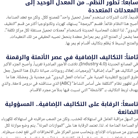
سابعاً: تطور النظم.. من المعدل الوحيد إلى
المعدلات المتعددة
قديماً، كانت الشركات تستخدم “معدل تحميل واحد” للمصنع ككل. ولكن مع تعقد الصناعة،
أصبح هذا النظام ظالماً. فقسم “البرمجة” يستهلك كهرباء وتكنولوجيا أكثر من قسم “التغليف
اليدوي”. لذا انتقلت المحاسبة الحديثة لاستخدام “معدلات تحميل مستقلة لكل مركز تكلفة”،
مما يضمن أن المنتج الذي يمر بمراحل معقدة يتحمل نصيبه الحقيقي من تلك التعقيدات،
والمنتج البسيط لا يُظلم بتكاليف أقسام لم يمر بها.
ثامناً: التكاليف الإضافية في عصر الأتمتة والرقمنة
في المصانع الحديثة (Industry 4.0)، تلاشت الأجور المباشرة تقريباً، وأصبح الجزء الأكبر
من التكاليف هو “أعباء إضافية” (برمجيات، إهلاك روبوتات، صيانة ذكية). هذا التحول جعل
طرق التوزيع التقليدية المبنية على “ساعات العمل اليدوي” غير مجدية بل ومضللة. هذا ما
أدى لظهور نظام “التكلفة على أساس النشاط” (ABC) الذي سنناقشه في دروس لاحقة، والذي
يهدف لربط التكاليف بـ “الأنشطة” التي تسببت فيها بدلاً من مجرد الأقسام.
تاسعاً: الرقابة على التكاليف الإضافية.. المسؤولية
الضائعة
من السهل مراقبة العامل في استهلاكه للخشب، ولكن من الصعب مراقبته في استهلاكه للكهرباء
أو المساحة المتاحة له. لذا، تعتمد الرقابة هنا على “الموازنات المرنة”. يتم وضع موازنة لكل
مستوى من مستويات الإنتاج، ويُحاسب مدير المركز على الانحرافات التي تقع تحت سيطرته.