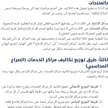
بالمنتجات
بما أننا لا نستطيع تحميل هذه التكاليف على المنتج مباشرة، نلجأ إلى مرحلة وسيطة تسمى
“مراكز التكلفة”. يتم تقسيم المصنع إلى نوعين من المراكز:
مراكز الإنتاج:
هي الأقسام التي يتم فيها التصنيع الفعلي (مثل قسم التقطيع، قسم التجميع).
مراكز الخدمات:
هي الأقسام التي لا تنتج شيئاً ولكنها تخدم أقسام الإنتاج (مثل قسم الصيانة،
قسم القوى المحركة، قسم شؤون العاملين).
تبدأ العملية بجمع كافة التكاليف غير المباشرة وتخصيصها على هذه المراكز. ثم نأتي للمرحلة
الأصعب: كيف ننقل تكاليف “مراكز الخدمات” إلى “مراكز الإنتاج”؟ ففي النهاية، المنتج النهائي
لا يمر بقسم الصيانة، ولكنه يستفيد منه بشكل غير مباشر.
ثالثاً: طرق توزيع تكاليف مراكز الخدمات (الصراع
المحاسبي)
هناك أربع طرق كلاسيكية لتوزيع تكاليف مراكز الخدمات على مراكز الإنتاج، ولكل منها درجة
من الدقة والتعقيد:
طريقة التوزيع الإجمالي:
تُجمع تكاليف كل مراكز الخدمات وتُوزع دفعة واحدة على
مراكز الإنتاج. هي طريقة بسيطة جداً ولكنها غير دقيقة لأنها تفترض أن كل مراكز
الخدمات تخدم مراكز الإنتاج بنفس النسبة.
طريقة التوزيع المباشر:
يتم توزيع كل مركز خدمة على حدة لمراكز الإنتاج فقط.
ميزتها الوضوح، ولكن عيبها أنها تتجاهل حقيقة أن مراكز الخدمات تخدم بعضها