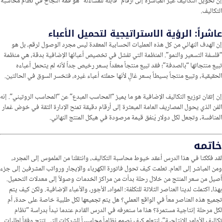
إن تحويل التكاليف غير المباشرة إلى أرقام “قابلة للمساءلة” هو قمة النجاح في نظام محاسبة
التكاليف.
عاشراً: الرؤية الاستراتيجية لتحميل الأعباء
إن الهدف النهائي من كل هذه العمليات الحسابية المعقدة ليس مجرد الوصول لرقم، بل هو
“فلسفة التسعير والنمو”. المنظمة التي تفشل في تخصيص أعبائها الإضافية بدقة، هي منظمة
تبيع منتجاتها “بالصدفة”؛ فقد تبيع منتجاً معقداً بسعر رخيص جداً لأنه لم يتحمل أعباءه
الحقيقية، وتبيع منتجاً بسيطاً بسعر غالٍ لأنها حملته أعباء غيره، فتخسر السوق في الحالتين.
إن إتقان توزيع التكاليف الإضافية هو ما يميز “المحاسب المبدع” عن “المحاسب الروتيني”. إنه
الفن الذي يحول المصاريف العامة المبعثرة إلى أرقام دقيقة تمنح الإدارة الثقة في خوض غمار
المنافسة، وتجعل لكل دولار يُنفق قيمة مرصودة في هيكل المنتج النهائي.
خاتمه
لقد فككنا في هذا الدرس أعقد خيوط محاسبة التكاليف، وانتقلنا من الملموس إلى المجرد،
ومن المباشر إلى العام. تعلمت كيف تحول فاتورة الكهرباء والإيجار ورواتب المشرفين إلى جزء
أصيل من سعر المنتج من خلال رحلة بدأت من مراكز الخدمات وصولاً إلى معدلات التحميل.
بهذا، اكتملت لدينا العناصر الثلاثة للتكلفة: المواد، الأجور، والأعباء الإضافية. ولكن كيف يتم
تجميع هذه العناصر معاً في الواقع العملي؟ هل يتم تجميعها لكل طلبية خاصة على حدة، أم
لكل مرحلة إنتاجية مستمرة؟ هذا ما سنعرفه في الدرس القادم عندما نبدأ بدراسة “نظام
تكاليف الأوامر الإنتاجية”، لنتعلم كيف نصمم نظاماً محاسبياً للشركات التي تنتج وفقاً لطلبات