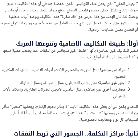
“الجيش الخفي” الذي يعمل خلف الكواليس. تكمن المعضلة هنا في أن هذه التكاليف لا تتبع
حركة الإنتاج بشكل خطي بسيط؛ فإيجار المصنع يُدفع سواء أنتجنا وحدة واحدة أو مليون
وحدة. لذا، فإن الهدف من هذا الدرس هو “فك شفرة” هذه التكاليف ووضع آليات منطقية
وعادلة لتوزيعها، بحيث يتحمل كل منتج نصيبه العادل من هذه الأعباء، دون زيادة ترفع سعره
أو نقصان يضلل حسابات الربحية.
أولاً: طبيعة التكاليف الإضافية وتنوعها المربك
تتميز التكاليف غير المباشرة بأنها “خليط” غير متجانس من النفقات، مما يصعب عملية تتبعها.
يمكننا تقسيمها إلى ثلاثة أنواع رئيسية:
مواد غير مباشرة:
مثل الزيوت والشحوم للآلات، أدوات التنظيف، والمهمات المكتبية
للمصنع.
أجور غير مباشرة:
مثل رواتب المشرفين، عمال الصيانة، وعمال المناولة.
مصاريف أخرى غير مباشرة:
مثل التأمين، الإيجار، الضرائب العقارية، وإهلاك الآلات
والمباني.
التحدي يكمن في أن بعض هذه التكاليف “ثابت” لا يتأثر بحجم الإنتاج، وبعضها “متغير” يتأثر
بزيادة النشاط، وبعضها “شبه متغير”. هذا التنوع يتطلب نظاماً محاسبياً مرناً قادراً على
استيعاب كل نوع ومعالجته بخصوصية.
ثانياً: مراكز التكلفة.. الجسور التي تربط النفقات