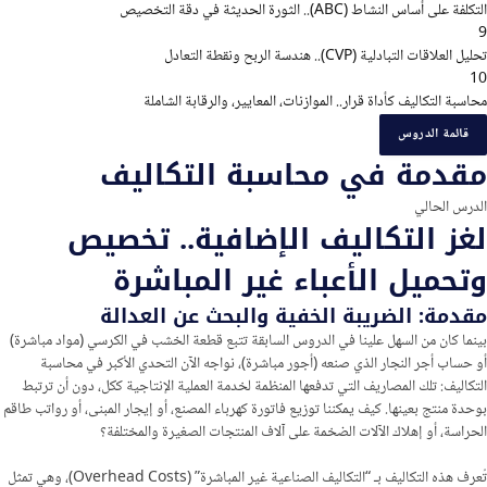
التكلفة على أساس النشاط (ABC).. الثورة الحديثة في دقة التخصيص
9
تحليل العلاقات التبادلية (CVP).. هندسة الربح ونقطة التعادل
10
محاسبة التكاليف كأداة قرار.. الموازنات، المعايير، والرقابة الشاملة
قائمة الدروس
مقدمة في محاسبة التكاليف
الدرس الحالي
لغز التكاليف الإضافية.. تخصيص
وتحميل الأعباء غير المباشرة
مقدمة: الضريبة الخفية والبحث عن العدالة
بينما كان من السهل علينا في الدروس السابقة تتبع قطعة الخشب في الكرسي (مواد مباشرة)
أو حساب أجر النجار الذي صنعه (أجور مباشرة)، نواجه الآن التحدي الأكبر في محاسبة
التكاليف: تلك المصاريف التي تدفعها المنظمة لخدمة العملية الإنتاجية ككل، دون أن ترتبط
بوحدة منتج بعينها. كيف يمكننا توزيع فاتورة كهرباء المصنع، أو إيجار المبنى، أو رواتب طاقم
الحراسة، أو إهلاك الآلات الضخمة على آلاف المنتجات الصغيرة والمختلفة؟
تُعرف هذه التكاليف بـ “التكاليف الصناعية غير المباشرة” (Overhead Costs)، وهي تمثل