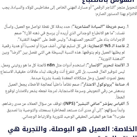
لتحويل متجر “التاجر الرقمي” أو مسارك المهني الخاص إلى مغناطيس للولاء والسيادة، يجب
الالتزام بهذا الدستور الصارم:
رسم خريطة “السيادة المشاعرية”:
حدد بدقة كل نقطة تواصل مع العميل، واسأل
نفسك: “ما هو الانطباع الوجداني الذي أريده أن يرسخ في ذهنه الآن؟” صمم
الإجراءات بناءً على “الشعور المستهدف” وليس فقط على “المهمة التقنية”.
قاعدة الـ 5% الإعجازية:
في كل تسليم نهائي، أضف ميزة أو تحسيناً أو هدية رقمية
لم يطلبها العميل ولم يتوقعها. هذه النسبة البسيطة هي التي تفصل بين “الرضا” وبين
“الدهشة الثورية”.
الأتمتة لتحرير “الإنسان”:
استخدم أدوات مثل
n8n
لأتمتة كل ما هو روتيني وممل،
ليس لتوفير المال فحسب، بل لكي تتفرغ أنت وفريقك لبناء علاقات حقيقية، الاستماع
بعمق لصوت العميل، وحل مشكلاته المعقدة بلمسة بشرية مبدعة.
صناعة “بروتوكول الاعتذار”:
صمم نظاماً داخلياً لمعالجة الأخطاء يجعل العميل
يندهش من رقي التعويض وسرعة الاستجابة، لدرجة تجعله يشعر بالامتنان لوقوع
الخطأ.
القياس بمؤشر “صافي التبشير” (NPS):
توقف عن سؤال العملاء عن مدى رضاهم،
وابدأ بسؤالهم: “إلى أي مدى أنت مستعد للمخاطرة بسمعتك والتوصية بنا لصديق
مقرب؟” هذا هو المقياس الحقيقي الوحيد للثورية والارتباط الوجداني.
الخلاصة: العميل هو البوصلة، والتجربة هي