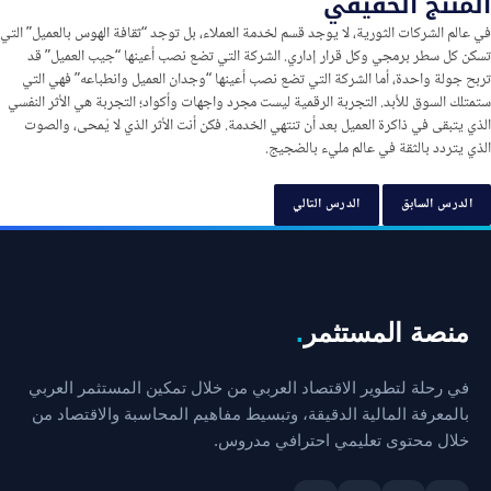
المنتج الحقيقي
في عالم الشركات الثورية، لا يوجد قسم لخدمة العملاء، بل توجد “ثقافة الهوس بالعميل” التي
تسكن كل سطر برمجي وكل قرار إداري. الشركة التي تضع نصب أعينها “جيب العميل” قد
تربح جولة واحدة، أما الشركة التي تضع نصب أعينها “وجدان العميل وانطباعه” فهي التي
ستمتلك السوق للأبد. التجربة الرقمية ليست مجرد واجهات وأكواد؛ التجربة هي الأثر النفسي
الذي يتبقى في ذاكرة العميل بعد أن تنتهي الخدمة. فكن أنت الأثر الذي لا يُمحى، والصوت
الذي يتردد بالثقة في عالم مليء بالضجيج.
الدرس السابق
الدرس التالي
منصة المستثمر
.
في رحلة لتطوير الاقتصاد العربي من خلال تمكين المستثمر العربي
بالمعرفة المالية الدقيقة، وتبسيط مفاهيم المحاسبة والاقتصاد من
خلال محتوى تعليمي احترافي مدروس.