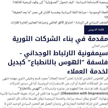
برمجية الاستدامة السيادية - كيف تتحول "المسؤولية" إلى وقود للربحية الفائقة؟
9
العملة الوجودية - صياغة الثقة السيادية وهندسة الأمان في عصر "ما بعد الحقيقة"
10
المذهب السيادي في الريادة - اختراق الأفق العالمي وصياغة المعايير العابرة للقارات
قائمة الدروس
مقدمة في بناء الشركات الثورية
الدرس الحالي
سيمفونية الارتباط الوجداني -
فلسفة "الهوس بالانطباع" كبديل
لخدمة العملاء
في القاموس التقليدي للإدارة، تُعتبر “خدمة العملاء” مجرد قسم وظيفي ثانوي، مهمته تنتهي
عند حل المشكلات التقنية أو الرد على الاستفسارات الروتينية. أما في دستور الشركات
الثورية، فقد تم نسف هذا المفهوم من جذوره واستبداله بـ
“الهوس بالانطباع”
(Obsession with Impression)
. الثورية هنا تكمن في إدراك حقيقة اقتصادية قاسية
ونهائية: “المنتج يُمكن نسخه ببراعة، والخدمة البرمجية يُمكن تقليدها بذكاء، لكن الشعور
الجمعي الذي تتركه العلامة التجارية في وجدان العميل هو الحصن السيادي الوحيد الذي لا