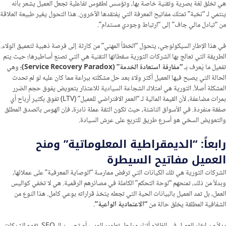
هي تخلق لغة بصرية وتقنية خاصة بها، وتؤسس لطقوس تفاعلية تجعل العميل يشعر بأنه
ينتمي لـ “نخبة” تمتلك مفاتيح المعرفة التي يفتقدها الآخرون. هذا التحول يغير طبيعة العلاقة
من “تبادل مالي جاف” إلى “ارتباط وجودي مستدام”.
في هذا الإطار السيكولوجي، يتحول “الخطأ المهني” من كارثة إلى فرصة ذهبية لتعميق الولاء.
الطريقة التي تعالج بها الشركات الثورية سقطاتها التقنية هي التي تصنع أساطيرها؛ حيث يتم
تفعيل ما يُعرف بـ
“مفارقة استعادة الخدمة” (Service Recovery Paradox)
؛ وهي
الحالة التي يصبح فيها العميل أكثر ولاءً بعد حل مشكلته ببراعة مما كان عليه لو لم تحدث
المشكلة أصلاً. الثورية هي امتلاك الشجاعة السيادية للاعتذار بتعويض يفوق حجم الضرر
بمرات مضاعفة، لأن القيمة المالية لـ “العمر الافتراضي للعميل” (LTV) تفوق بكثير أرباح أي
صفقة منفردة. في الأسواق الناشئة، حيث تكون الثقة عملة نادرة، فإن الهوس بالصدق المطلق
والتعويض السخي هو أسرع طريق للتربع على عرش السيادة.
رابعاً: “الديمقراطية المعلوماتية” ومنح
العميل مفاتيح السيطرة
الشركات الثورية هي تلك الكيانات التي ترفض ممارسة “الوصاية المعرفية” على عملائها،
وبدلاً من ذلك، تمنحهم “لوحة التحكم” الكاملة في مصائرهم الرقمية. هي لا تخفي كواليس
العمل، بل تمد العميل بالبيانات الحية التي تجعله يتخذ قراراته بوعي كامل. هذا النوع من
الشفافية المطلقة يخلق حالة من
“الاعتمادية الواعية”
.