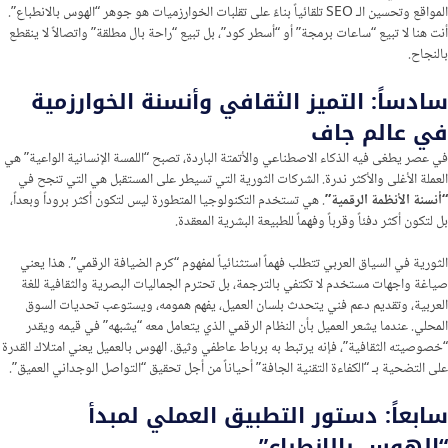
المواقع وتحسين الـ SEO تلقائياً بناءً على تقلبات الخوارزميات هو جوهر “الهوس بالانطباع”.
أنت هنا لا تبيع “ساعات برمجة” أو “أسطر كود”، بل تبيع “راحة بال مطلقة” واتصالاً لا ينقطع
بالنجاح.
سادساً: التميز الثقافي وأنسنة الخوارزمية
في عالم جاف
في عصر يطغى فيه الذكاء الاصطناعي والأتمتة الباردة، تصبح “اللمسة الإنسانية الواعية” هي
العملة الأغلى والأكثر ندرة. الشركات الثورية التي تسيطر على المستقبل هي التي تنجح في
“أنسنة الأنظمة الرقمية”
. هي تستخدم التكنولوجيا المتطورة ليس لتكون أكثر بروداً وبعداً،
بل لتكون أكثر دفئاً وقرباً وفهماً للطبيعة البشرية المعقدة.
الثورية في السياق العربي تتطلب فهماً استثنائياً لمفهوم “كرم الضيافة الرقمي”. هذا يعني
صياغة واجهات مستخدم لا تكتفي بالترجمة، بل تحترم الجماليات البصرية والثقافية للغة
العربية، وتقديم دعم فني يتحدث بلسان العميل، يفهم همومه، ويستوعب تحديات السوق
المحلي. عندما يشعر العميل بأن النظام الرقمي الذي يتعامل معه “يشبهه” في قيمه ويقدر
“خصوصيته الثقافية”، فإنه يرتبط به برباط عاطفي وثيق. الهوس بالعميل يعني امتلاك القدرة
على التضحية بـ “الكفاءة التقنية الجافة” أحياناً من أجل تحقيق “التواصل الوجداني العميق”.
سابعاً: دستور التطبيق العملي لمبدأ
“الهوس بالانطباع”