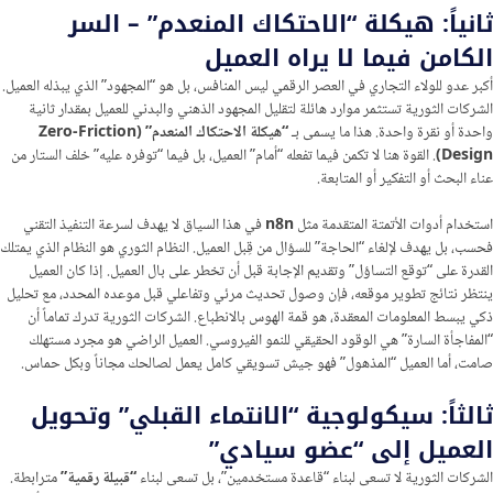
ثانياً: هيكلة “الاحتكاك المنعدم” – السر
الكامن فيما لا يراه العميل
أكبر عدو للولاء التجاري في العصر الرقمي ليس المنافس، بل هو “المجهود” الذي يبذله العميل.
الشركات الثورية تستثمر موارد هائلة لتقليل المجهود الذهني والبدني للعميل بمقدار ثانية
واحدة أو نقرة واحدة. هذا ما يسمى بـ
“هيكلة الاحتكاك المنعدم” (Zero-Friction
Design)
. القوة هنا لا تكمن فيما تفعله “أمام” العميل، بل فيما “توفره عليه” خلف الستار من
عناء البحث أو التفكير أو المتابعة.
استخدام أدوات الأتمتة المتقدمة مثل
n8n
في هذا السياق لا يهدف لسرعة التنفيذ التقني
فحسب، بل يهدف لإلغاء “الحاجة” للسؤال من قِبل العميل. النظام الثوري هو النظام الذي يمتلك
القدرة على “توقع التساؤل” وتقديم الإجابة قبل أن تخطر على بال العميل. إذا كان العميل
ينتظر نتائج تطوير موقعه، فإن وصول تحديث مرئي وتفاعلي قبل موعده المحدد، مع تحليل
ذكي يبسط المعلومات المعقدة، هو قمة الهوس بالانطباع. الشركات الثورية تدرك تماماً أن
“المفاجأة السارة” هي الوقود الحقيقي للنمو الفيروسي. العميل الراضي هو مجرد مستهلك
صامت، أما العميل “المذهول” فهو جيش تسويقي كامل يعمل لصالحك مجاناً وبكل حماس.
ثالثاً: سيكولوجية “الانتماء القبلي” وتحويل
العميل إلى “عضو سيادي”
الشركات الثورية لا تسعى لبناء “قاعدة مستخدمين”، بل تسعى لبناء
“قبيلة رقمية”
مترابطة.