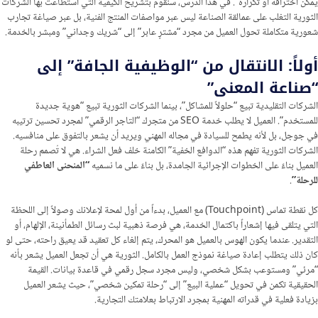
يمكن اختراقه أو تكراره”. في هذا الدرس، سنقوم بتشريح الكيفية التي استطاعت بها الشركات
الثورية التغلب على عمالقة الصناعة ليس عبر مواصفات المنتج الفنية، بل عبر صياغة تجارب
شعورية متكاملة تحول العميل من مجرد “مشترٍ عابر” إلى “شريك وجداني” ومبشر بالخدمة.
أولاً: الانتقال من “الوظيفية الجافة” إلى
“صناعة المعنى”
الشركات التقليدية تبيع “حلولاً للمشاكل”، بينما الشركات الثورية تبيع “هوية جديدة
للمستخدم”. العميل لا يطلب خدمة SEO من متجرك “التاجر الرقمي” لمجرد تحسين ترتيبه
في جوجل، بل لأنه يطمح للسيادة في مجاله المهني ويريد أن يشعر بالتفوق على منافسيه.
الشركات الثورية تفهم هذه “الدوافع الخفية” الكامنة خلف فعل الشراء. هي لا تُصمم رحلة
العميل بناءً على الخطوات الإجرائية الجامدة، بل بناءً على ما نسميه
“المنحنى العاطفي
للرحلة”
.
كل نقطة تماس (Touchpoint) مع العميل، بدءاً من أول لمحة لإعلانك وصولاً إلى اللحظة
التي يتلقى فيها إشعاراً باكتمال الخدمة، هي فرصة ذهبية لبث رسائل الطمأنينة، الإلهام، أو
التقدير. عندما يكون الهوس بالعميل هو المحرك، يتم إلغاء كل تعقيد قد يعيق راحته، حتى لو
كان ذلك يتطلب إعادة صياغة نموذج العمل بالكامل. الثورية هي أن تجعل العميل يشعر بأنه
“مرئي” ومستوعب بشكل شخصي، وليس مجرد سجل رقمي في قاعدة بيانات. القيمة
الحقيقية تكمن في تحويل “عملية البيع” إلى “رحلة تمكين شخصي”، حيث يشعر العميل
بزيادة فعلية في قدراته المهنية بمجرد الارتباط بعلامتك التجارية.