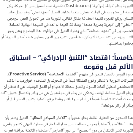
بدلاً من إبقاء العميل في الظلام أثناء مراحل تطوير الويب أو تحسين الـ SEO، تقوم الشركات
الثورية ببناء “نوافذ إدراكية” (Dashboards) تفاعلية تطلع العميل على كل حركة وكل
نبضة في مشروعه في الوقت الفعلي. عندما يشاهد العميل “الجهد الفني” وهو يُبذل خلف
الستار، يرتفع تقديره للقيمة المضافة بشكل تلقائي. الثورية هنا هي تحويل العمل البرمجي
“الخفي” إلى “تجربة بصرية ممتعة” وشفافة. القيمة لم تعد في النتيجة النهائية المسلمة
فحسب، بل في “مشهد الصناعة” الذي يشارك العميل في مراقبته. هذا الوضوح يقتل بذور
الشك ويؤسس لثقة عميقة لا يمكن للمنافسين التقليديين الذين يعملون خلف “ستار السرية” أن
يحلموا بمنافستها.
خامساً: اقتصاد “التنبؤ الإدراكي” – استباق
الألم قبل وقوعه
ذروة الهوس بالعميل تتبدى في مفهوم
“الخدمة الاستباقية” (Proactive Service)
.
الشركات الثورية لا تنتظر وقوع المشكلة لتبدأ في التحرك، بل تستخدم خوارزميات الذكاء
الاصطناعي لتحليل أنماط السلوك والتنبؤ بلحظة الاحتياج أو الفشل الوشيك. هي لا تنتظر أن
يرفع العميل سماعة الهاتف ليشتكي من بطء في موقعه؛ بل هي من يبادر بالاتصال لتقول: “لقد
رصدت أنظمتنا تراجعاً طفيفاً في أداء سيرفراتك، وقمنا برفع الكفاءة وتغيير المسار قبل أن
يتأثر أي زائر لموقعك”.
هذا المستوى من العناية الفائقة يخلق شعوراً بـ
“الأمان السيادي المطلق”
. العميل يشعر بأن
هناك “عقلاً مدبراً” ساهراً يحرس مصالحه على مدار الساعة. في مسارك المهني كتاجر رقمي،
الثورية تعني الانتقال من دور “المصلح” إلى دور “الحارس”. استخدام الأتمتة لمراقبة ثغرات