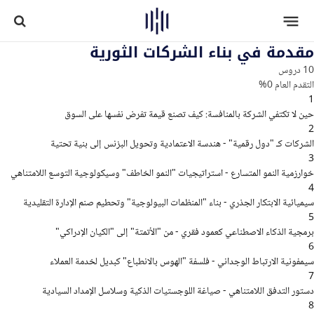
مقدمة في بناء الشركات الثورية
10 دروس
التقدم العام
0%
1
حين لا تكتفي الشركة بالمنافسة: كيف تصنع قيمة تفرض نفسها على السوق
2
الشركات كـ "دول رقمية" - هندسة الاعتمادية وتحويل البزنس إلى بنية تحتية
3
خوارزمية النمو المتسارع - استراتيجيات "النمو الخاطف" وسيكولوجية التوسع اللامتناهي
4
سيميائية الابتكار الجذري - بناء "المنظمات البيولوجية" وتحطيم صنم الإدارة التقليدية
5
برمجية الذكاء الاصطناعي كعمود فقري - من "الأتمتة" إلى "الكيان الإدراكي"
6
سيمفونية الارتباط الوجداني - فلسفة "الهوس بالانطباع" كبديل لخدمة العملاء
7
دستور التدفق اللامتناهي - صياغة اللوجستيات الذكية وسلاسل الإمداد السيادية
8