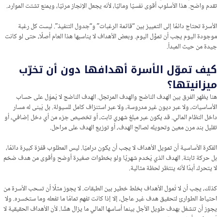
تقدم واضح. هذا الأسلوب أقوى نفسيًا وماليًا، لأنه يجعل الإنجاز مرئيًا، ويمنع تشتت الموارد.
الأسرة تحتاج دائمًا إلى التمييز بين “قائمة الرغبات” و“جدول التنفيذ”. ليست كل رغبة
موجودة اليوم يجب أن تموَّل اليوم. وبعض الأهداف لا يناسبها هذا العام أصلًا، حتى لو كانت
جيدة من حيث المبدأ.
كيف تموّل الأسرة أهدافها دون أن تخرّب
ميزانيتها؟
هنا يظهر الفرق بين الهدف الناضج والهدف المرتجل. الهدف الناضج لا يُموّل على حساب
الأساسيات، ولا عبر ديون غير مدروسة، ولا عبر استنزاف كامل للسيولة. بل يُبنى له مسار
داخل النظام المالي. قد يكون عبر مبلغ شهري ثابت، أو تخصيص جزء من أي دخل إضافي، أو
تقليل بند مرن معين وتحويله لصالح الهدف، أو توزيع الهدف على مراحل.
الفكرة الأساسية أن تمويل الأهداف لا يجب أن يكون دراميًا. ليس المطلوب قفزة كبيرة دائمًا،
بل حركة ثابتة. الهدف الذي يُخدم شهريًا ولو بخطوات صغيرة أوضح وأقوى من هدف ضخم
لا يتحرك أبدًا لأنه ينتظر لحظة مثالية.
كذلك، يجب أن لا تُمول الأهداف بخلط خطير بين الطبقات. لا يجوز مثلًا أن تسحب الأسرة من
احتياط الطوارئ لتحقيق هدف غير عاجل، إلا إذا كانت تفهم تمامًا ما تفعله وما ستخسره. ولا
يجوز أن تنشغل بهدف طويل الأجل بينما أساسها المالي ما يزال هشًا. لأن الأهداف الحقيقية لا