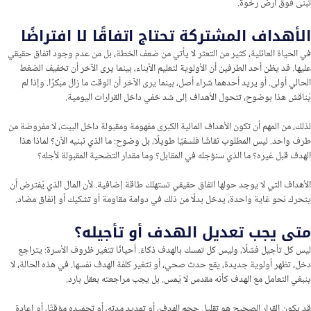
تُبنى فوق أرض رخوة.
الأهداف المشتركة تحتاج اتفاقًا لا افتراضًا
في الحياة العائلية، كثير من التعثر لا يأتي من ضعف الخطة، بل من عدم وجود اتفاق حقيقي
عليها. قد يظن أحد الطرفين أن الأولوية لتعليم الأبناء، بينما يرى الآخر أن تخفيف الضغط
الحالي أولى. أو يريد أحدهما شراء أصل، بينما يرى الآخر أن الوقت ما زال مبكرًا. وإذا لم
يُناقش هذا بوضوح، تتحول الأهداف إلى شد خفي داخل القرارات اليومية.
لذلك، من المهم أن تكون الأهداف المالية الكبرى مفهومة ومقبولة داخل البيت، لا مفروضة من
طرف واحد. ليس المطلوب نقاشًا فلسفيًا طويلًا، بل وضوح: ما الذي نبنيه الآن؟ لماذا هذا
الهدف قبل غيره؟ ما الذي سنؤجله في المقابل؟ وما مقدار التضحية المقبولة لأجله؟
الأهداف التي لا يوجد حولها اتفاق حقيقي تستهلك طاقة إضافية. لأن المال الذي يُفترض أن
يتحرك نحو غاية واحدة، يدخل بدلًا من ذلك في دوامة مقاومة أو تشكيك أو إنفاق مضاد.
متى يجب تعديل الهدف أو تأجيله؟
ليس كل تأجيل فشلًا، وليس كل تمسك بالهدف ذكاءً. أحيانًا تتغير ظروف الأسرة: يتراجع
دخل، تظهر أولوية جديدة، يقع حدث صحي، أو تتغير كلفة الهدف نفسها. في هذه الحالة، لا
ينبغي التعامل مع الهدف كأنه مقدس لا يُمس. بل يجب مراجعته بعقل بارد.
قد يكون القرار الصحيح هو تقليل حجم الهدف، أو تمديد مدته، أو تجميده مؤقتًا، أو إعادة