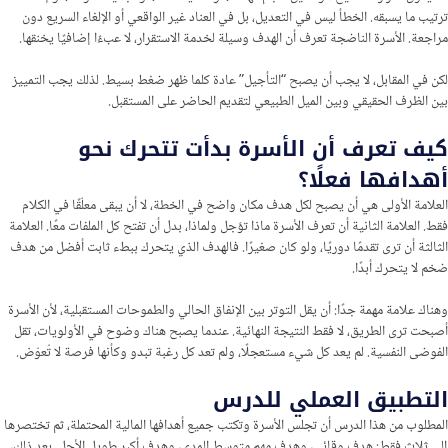
ترتيب ما يسبقه. الخطأ ليس في التعديل، بل في العناد غير الواقعي أو الإلغاء السريع دون
مراجعة. الأسرة الناضجة تعرف أن الهدف وسيلة لخدمة الاستقرار، لا عبءًا إضافيًا يخنقها.
لكن في المقابل، لا يجب أن يصبح “التأجيل” عادة كلما ظهر ضغط بسيط. لذلك يجب التمييز
بين الظرف الحقيقي وبين الميل الطبيعي لتقديم الحاضر على المستقبل.
كيف تعرف أن الأسرة بدأت تتحرك نحو
أهدافها فعلًا؟
العلامة الأولى هي أن يصبح لكل هدف مكان واضح في الخطة، لا أن يبقى معلّقًا في الكلام
فقط. العلامة الثانية أن تعرف الأسرة ماذا تؤجل ولماذا، بدل أن تفتح كل الملفات معًا. العلامة
الثالثة أن ترى تقدمًا دوريًا، ولو كان صغيرًا. فالهدف الذي يتحرك ببطء ثابت أفضل من هدف
ضخم لا يتحرك أبدًا.
وهناك علامة مهمة جدًا: أن يقل التوتر بين الإنفاق الحالي والطموحات المستقبلية، لأن الأسرة
أصبحت ترى الطريق، لا فقط النتيجة النهائية. عندما يصبح هناك وضوح في الأولويات، تقل
الفوضى النفسية. لم يعد كل شيء مستعجلًا، ولم تعد كل رغبة تبدو وكأنها فرصة لا تُعوّض.
التطبيق العملي للدرس
المطلوب من هذا الدرس أن تجلس الأسرة وتكتب جميع أهدافها المالية المحتملة، ثم تختصرها
إلى ثلاث فقط: هدف وقائي، وهدف مهم متوسط المدى، وهدف أكبر طويل الأجل. بعد ذلك،