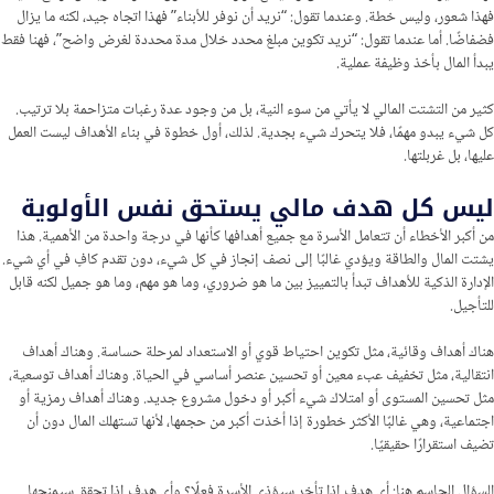
فهذا شعور، وليس خطة. وعندما تقول: “نريد أن نوفر للأبناء” فهذا اتجاه جيد، لكنه ما يزال
فضفاضًا. أما عندما تقول: “نريد تكوين مبلغ محدد خلال مدة محددة لغرض واضح”، فهنا فقط
يبدأ المال بأخذ وظيفة عملية.
كثير من التشتت المالي لا يأتي من سوء النية، بل من وجود عدة رغبات متزاحمة بلا ترتيب.
كل شيء يبدو مهمًا، فلا يتحرك شيء بجدية. لذلك، أول خطوة في بناء الأهداف ليست العمل
عليها، بل غربلتها.
ليس كل هدف مالي يستحق نفس الأولوية
من أكبر الأخطاء أن تتعامل الأسرة مع جميع أهدافها كأنها في درجة واحدة من الأهمية. هذا
يشتت المال والطاقة ويؤدي غالبًا إلى نصف إنجاز في كل شيء، دون تقدم كافٍ في أي شيء.
الإدارة الذكية للأهداف تبدأ بالتمييز بين ما هو ضروري، وما هو مهم، وما هو جميل لكنه قابل
للتأجيل.
هناك أهداف وقائية، مثل تكوين احتياط قوي أو الاستعداد لمرحلة حساسة. وهناك أهداف
انتقالية، مثل تخفيف عبء معين أو تحسين عنصر أساسي في الحياة. وهناك أهداف توسعية،
مثل تحسين المستوى أو امتلاك شيء أكبر أو دخول مشروع جديد. وهناك أهداف رمزية أو
اجتماعية، وهي غالبًا الأكثر خطورة إذا أخذت أكبر من حجمها، لأنها تستهلك المال دون أن
تضيف استقرارًا حقيقيًا.
السؤال الحاسم هنا: أي هدف إذا تأخر سيؤذي الأسرة فعلًا؟ وأي هدف إذا تحقق سيمنحها