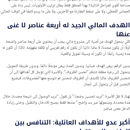
مساحة أقوى للمراحل التالية؟ بهذا المنطق فقط يمكن ترتيب الأولويات. ليس بناءً على
الحماس اللحظي، ولا على ضغط المقارنة مع الآخرين، ولا على ما يبدو لامعًا في الوقت الحالي.
الهدف المالي الجيد له أربعة عناصر لا غنى
عنها
لكي يتحول الهدف من أمنية إلى مشروع مالي، يجب أن يحتوي على أربعة عناصر واضحة.
أولًا: أن يكون محددًا، لا عامًا. ثانيًا: أن يكون له رقم تقريبي أو تكلفة مفهومة. ثالثًا: أن تكون له
مدة زمنية. رابعًا: أن تكون له وسيلة تمويل واقعية.
بدون الرقم، يبقى الهدف ضبابيًا. وبدون المدة، يبقى مؤجلًا دائمًا. وبدون طريقة التمويل،
يتحول إلى رغبة معلقة تنتظر “تحسن الظروف”. والأسرة التي تؤجل كل أهدافها إلى أن
تتحسن الظروف غالبًا تكتشف أن الظروف تتحسن ثم تتوسع معها المصروفات، فيضيع
التحسن قبل أن يتحول إلى إنجاز.
لهذا، لا تقل الأسرة: “نريد تحسين وضعنا.” بل تقول: “نريد الوصول إلى نتيجة محددة، خلال
مدة محددة، وسنمولها عبر بند واضح.” عندها فقط يصبح للادخار، والتقليل، وحتى زيادة
الدخل معنى مباشر.
أكبر عدو للأهداف العائلية: التنافس بين