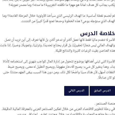
يُكتب بجانب كل هدف: لماذا هو مهم؟ ما تكلفته التقريبية؟ ما مدته؟ وما مصدر تمويله؟
ثم تُحسم نقطة أساسية: ما الهدف الرئيسي الذي سيأخذ الأولوية خلال المرحلة القادمة؟ وما
الهدف الذي سنؤجله بوعي؟ هذه الخطوة وحدها تمنع قدرًا كبيرًا من التشتت.
خلاصة الدرس
الأسر لا تتقدم ماليًا فقط لأنها تعمل أكثر أو تدخر أكثر، بل لأنها تعرف إلى أين تريد أن تصل.
والهدف المالي ليس شعارًا تحفيزيًا، بل قرار يحتاج تحديدًا، وترتيبًا، وتمويلًا، وصبرًا. إذا غابت
هذه العناصر، بقيت الرغبات كثيرة والنتائج قليلة.
الأسرة التي تبني أهدافها بوضوح تتحول من إدارة المال كواجب شهري إلى استخدامه كأداة
بناء. وهنا يتغير كل شيء: يصبح الادخار مفهومًا، ويصبح التقليل له معنى، ويصبح ضبط
النفقات أسهل، لأن هناك سببًا واضحًا لكل ذلك. ومن دون هذا السبب، يبقى الجهد مشتتًا حتى
لو كان صادقًا.
الدرس السابق
الدرس التالي
منصة المستثمر
.
في رحلة لتطوير الاقتصاد العربي من خلال تمكين المستثمر العربي بالمعرفة المالية الدقيقة،
وتبسيط مفاهيم المحاسبة والاقتصاد من خلال محتوى تعليمي احترافي مدروس.