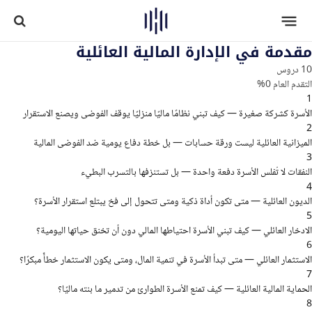
مقدمة في الإدارة المالية العائلية
10 دروس
التقدم العام
0%
1
الأسرة كشركة صغيرة — كيف تبني نظامًا ماليًا منزليًا يوقف الفوضى ويصنع الاستقرار
2
الميزانية العائلية ليست ورقة حسابات — بل خطة دفاع يومية ضد الفوضى المالية
3
النفقات لا تُفلس الأسرة دفعة واحدة — بل تستنزفها بالتسرب البطيء
4
الديون العائلية — متى تكون أداة ذكية ومتى تتحول إلى فخ يبتلع استقرار الأسرة؟
5
الادخار العائلي — كيف تبني الأسرة احتياطها المالي دون أن تخنق حياتها اليومية؟
6
الاستثمار العائلي — متى تبدأ الأسرة في تنمية المال، ومتى يكون الاستثمار خطأً مبكرًا؟
7
الحماية المالية العائلية — كيف تمنع الأسرة الطوارئ من تدمير ما بنته ماليًا؟
8