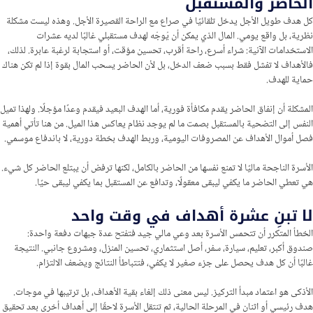
الحاضر والمستقبل
كل هدف طويل الأجل يدخل تلقائيًا في صراع مع الراحة القصيرة الأجل. وهذه ليست مشكلة
نظرية، بل واقع يومي. المال الذي يمكن أن يُوجّه لهدف مستقبلي غالبًا لديه عشرات
الاستخدامات الآنية: شراء أسرع، راحة أقرب، تحسين مؤقت، أو استجابة لرغبة عابرة. لذلك،
فالأهداف لا تفشل فقط بسبب ضعف الدخل، بل لأن الحاضر يسحب المال بقوة إذا لم تكن هناك
حماية للهدف.
المشكلة أن إنفاق الحاضر يقدم مكافأة فورية، أما الهدف البعيد فيقدم وعدًا مؤجلًا. ولهذا تميل
النفس إلى التضحية بالمستقبل بصمت ما لم يوجد نظام يعاكس هذا الميل. من هنا تأتي أهمية
فصل أموال الأهداف عن المصروفات اليومية، وربط الهدف بخطة دورية، لا باندفاع موسمي.
الأسرة الناجحة ماليًا لا تمنع نفسها من الحاضر بالكامل، لكنها ترفض أن يبتلع الحاضر كل شيء.
هي تعطي الحاضر ما يكفي ليبقى معقولًا، وتدافع عن المستقبل بما يكفي ليبقى حيًا.
لا تبنِ عشرة أهداف في وقت واحد
الخطأ المتكرر أن تتحمس الأسرة بعد وعي مالي جيد فتفتح عدة جبهات دفعة واحدة:
صندوق أكبر، تعليم، سيارة، سفر، أصل استثماري، تحسين المنزل، ومشروع جانبي. النتيجة
غالبًا أن كل هدف يحصل على جزء صغير لا يكفي، فتتباطأ النتائج ويضعف الالتزام.
الأذكى هو اعتماد مبدأ التركيز. ليس معنى ذلك إلغاء بقية الأهداف، بل ترتيبها في موجات.
هدف رئيسي أو اثنان في المرحلة الحالية، ثم تنتقل الأسرة لاحقًا إلى أهداف أخرى بعد تحقيق