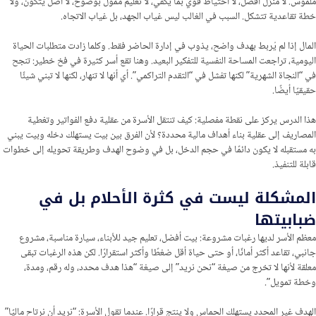
ملموس. لا منزل أفضل، لا احتياط قوي بما يكفي، لا تعليم ممول بوضوح، لا أصل يتكوّن، ولا
خطة تقاعدية تتشكل. السبب في الغالب ليس غياب الجهد، بل غياب الاتجاه.
المال إذا لم يُربط بهدف واضح، يذوب في إدارة الحاضر فقط. وكلما زادت متطلبات الحياة
اليومية، تراجعت المساحة النفسية للتفكير البعيد. وهنا تقع أسر كثيرة في فخ خطير: تنجح
في “النجاة الشهرية” لكنها تفشل في “التقدم التراكمي”. أي أنها لا تنهار، لكنها لا تبني شيئًا
حقيقيًا أيضًا.
هذا الدرس يركز على نقطة مفصلية: كيف تنتقل الأسرة من عقلية دفع الفواتير وتغطية
المصاريف إلى عقلية بناء أهداف مالية محددة؟ لأن الفرق بين بيت يستهلك دخله وبيت يبني
به مستقبله لا يكون دائمًا في حجم الدخل، بل في وضوح الهدف وطريقة تحويله إلى خطوات
قابلة للتنفيذ.
المشكلة ليست في كثرة الأحلام بل في
ضبابيتها
معظم الأسر لديها رغبات مشروعة: بيت أفضل، تعليم جيد للأبناء، سيارة مناسبة، مشروع
جانبي، تقاعد أكثر أمانًا، أو حتى حياة أقل ضغطًا وأكثر استقرارًا. لكن هذه الرغبات تبقى
معلقة لأنها لا تخرج من صيغة “نحن نريد” إلى صيغة “هذا هدف محدد، وله رقم، ومدة،
وخطة تمويل”.
الهدف غير المحدد يستهلك الحماس ولا ينتج قرارًا. عندما تقول الأسرة: “نريد أن نرتاح ماليًا”