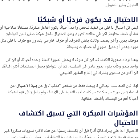
المقبول وغير المقبول.
الاحتيال قد يكون فرديًا أو شبكيًا
ليس كل احتيال داخلي من تنفيذ شخص واحد. أحيانًا يكون الفاعل منفردًا، مستغلًا صلاحية أو
ثقة أو ضعف متابعة. لكن في حالات كثيرة، ينمو الاحتيال داخل شبكة صغيرة من التواطؤ:
موظف يمرر، وآخر يعتمد، وثالث يغض الطرف، أو طرف خارجي يتعاون مع طرف داخلي مثل
مورد وهمي أو عميل صوري أو حسابات وسيطة.
وهنا تزداد صعوبة الاكتشاف، لأن كل طرف لا يحمل الصورة كاملة وحده أحيانًا، أو لأن كل
واحد يبدو وكأنه يقوم بدور عادي في السلسلة. كما أن التواطؤ يجعل المستندات أكثر إقناعًا،
لأن أكثر من مستوى يشارك في إنتاج المظهر الطبيعي.
لهذا فإن المحاسب الجنائي لا يبحث فقط عن شخص “مذنب”، بل عن
بنية الاحتيال
: من
استفاد؟ من مرر؟ من سكت؟ من كانت لديه القدرة على الإيقاف ولم يفعل؟ لأن فهم الشبكة
أحيانًا أهم من الإمساك بأضعف حلقاتها.
المؤشرات المبكرة التي تسبق اكتشاف
الاحتيال
الاحتيال الداخلي يترك غالبًا آثارًا قبل أن يُكتشف رسميًا. من هذه الآثار: تسويات متكررة غير
مريحة، فروق لا تجد تفسيرًا واضحًا، مقاومة شديدة للشفافية من بعض الموظفين، تمسك