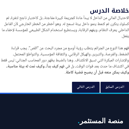
خلاصة الدرس
الاحتيال المالي من الداخل لا يبدأ عادة كجريمة كبيرة مفاجئة، بل كاختبار ناجح لثغرة، ثم
كسلوك يتكرر، ثم كنمط ينمو داخل بيئة تسمح له. وهو أخطر من الخطر الخارجي لأن الفاعل
الداخلي يعرف النظام، ويفهم الرقابة، ويستطيع استخدام الشكل الطبيعي للمؤسسة لإخفاء ما
يفعل.
فهم هذا النوع من الجرائم يتطلب رؤية أوسع من مجرد البحث عن “اللص”. يجب قراءة
الضغط، والفرصة، والتبرير، والهيكل الرقابي، والثقافة المؤسسية، والتواطؤ المحتمل،
والإشارات المبكرة التي تسبق الانكشاف. وهنا بالضبط يظهر دور المحاسب الجنائي: ليس فقط
في اكتشاف ما حدث بعد فوات الوقت، بل في فهم
كيف بدأ، وكيف نمت له بيئة مناسبة،
وكيف يمكن منعه قبل أن يصبح قضية كاملة
.
الدرس السابق
الدرس التالي
منصة المستثمر
.