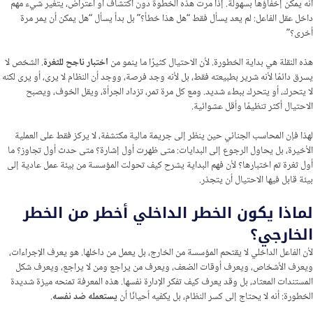
أنه يمكن إخفاؤها بسهولة. إذا مرت هذه الخطوة دون اكتشاف أو اعتراض، يتغير شيء مهم
داخل عقل الفاعل: لم يعد يسأل فقط “هل هذا خطأ؟” بل بدأ يسأل “هل يمكن أن يمر مرة
أخرى؟”
هذه النقلة هي بداية الخطورة. لأن الاحتيال كثيرًا ما ينمو من
اختبار ناجح للثغرة
. الشخص لا
يسرق دائمًا لأنه شرير بطبيعته فقط، بل لأنه وجد فرصة، ووجد أن النظام لا يرى، أو يرى لكنه
لا يتحرك، أو يتحرك ببطء شديد. ومع كل مرة تمر، تزداد الجرأة، ويقل الخوف، ويصبح
الاحتيال أكثر تنظيمًا وأقل عشوائية.
لهذا فإن المحاسب الجنائي حين ينظر إلى جريمة مالية مكتشفة، لا يركز فقط على العملية
الأخيرة، بل يحاول الرجوع إلى البدايات: متى ظهرت أول إشارة؟ متى حدث أول تجاوز؟ ما
أول ثغرة تم اختبارها؟ لأن فهم البداية يشرح كيف تحولت المؤسسة من بيئة عمل عادية إلى
بيئة قابل فيها الاحتيال أن يتجذر.
لماذا يكون الخطر الداخلي أخطر من الخطر
الخارجي؟
لأن الفاعل الداخلي لا يقتحم المؤسسة من الخارج، بل يعمل من داخلها. هو يعرف الإجراءات،
ويعرف الأشخاص، ويعرف أوقات الضعف، ويعرف من يراجع ومن لا يراجع، ويعرف شكل
المستندات المعتاد، بل وقد يعرف كيف تفكر الإدارة نفسها. هذه المعرفة تمنحه ميزة شديدة
الخطورة: أنه لا يحتاج إلى كسر النظام، بل يكفيه أحيانًا أن
يستعمله ضد نفسه
.