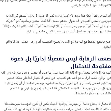
صلاحيات في يد شخص واحد، أو غياب مراجعة فعلية، أو هشاشة في النظام التقني، أو إدارة
لا تفهم التفاصيل المالية بما يكفي.
أما التبرير، فهو أخطر مما يبدو. لأن كثيرًا من مرتكبي الاحتيال لا يرون أنفسهم في البداية
مجرمين بالمعنى التقليدي. قد يقول أحدهم لنفسه: “أنا فقط أستعير وسأعيد”، أو “الشركة
مدينة لي أصلًا”، أو “الجميع يفعل ذلك”، أو “الإدارة ظالمة”، أو “أنا أنقذ نتائج الشركة مؤقتًا”.
هذا التبرير هو ما يسمح للفعل أن يتم دون صدام نفسي حاد في البداية.
حين يجتمع الضغط مع الفرصة مع التبرير، تصبح المؤسسة أمام أرض خصبة جدًا للجرائم
المالية.
ضعف الرقابة ليس تفصيلًا إداريًا بل دعوة
مفتوحة للاحتيال
كثير من الإدارات تتعامل مع الرقابة الداخلية على أنها عبء أو تعقيد أو بطء غير ضروري. لكن
في الواقع، ضعف الرقابة هو أحد أهم الأسباب التي تجعل الاحتيال الداخلي ممكنًا. فحين
يستطيع شخص واحد أن ينشئ المورد، ويعتمد الفاتورة، ويصدر الدفعة، أو أن يدخل القيد
ويوافق عليه ويُسويه، فإن المؤسسة لا تعاني فقط من خلل إداري، بل تبني بيئة تسمح
بالتلاعب دون مقاومة حقيقية.
الاحتيال لا يحتاج دائمًا إلى عبقرية إجرامية. أحيانًا يكفي أن تكون المؤسسة غير منضبطة:
مستندات ناقصة، اعتماد شكلي، مراجعة سطحية، مطابقة بنكية متأخرة، تسويات عامة في