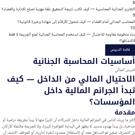
8
التقارير الجنائية المحاسبية — كيف تكتب نتيجة التحقيق بلغة مهنية تصلح للإدارة والقضاء؟
9
المحاسب الجنائي أمام القضاء — كيف تتحول الأرقام إلى شهادة وخبرة قانونية؟
10
بناء منظومة مقاومة للاحتيال — كيف تستخدم المحاسبة الجنائية لمنع الجريمة لا فقط
لاكتشافها؟
قائمة الدروس
أساسيات المحاسبة الجنائية
الدرس الحالي
الاحتيال المالي من الداخل — كيف
تبدأ الجرائم المالية داخل
المؤسسات؟
مقدمة
أكثر ما يربك الناس في الجرائم المالية داخل الشركات أن كثيرًا منها لا يبدأ بطريقة درامية أو
صاخبة، بل يبدأ بهدوء شديد. لا يظهر في البداية كمؤامرة كبيرة، ولا كجريمة مكتملة الأركان،
بل كتصرف صغير تم التساهل معه، أو كاستغلال محدود لثغرة إدارية، أو كموظف اكتشف أن