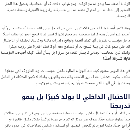
الرقابة أضعف مما يبدو. ثم مع الوقت، ومع غياب الاكتشاف أو المحاسبة، يتحول هذا الخلل
الصغير إلى نمط، ثم إلى احتيال منظم، ثم إلى خسارة مالية وربما قانونية وسمعة مدمرة
للمؤسسة.
وهنا تكمن أهمية هذا الدرس. فالاحتيال المالي من الداخل ليس فقط مسألة “موظف سيئ” أو
“مدير غير أمين”. هذه قراءة سطحية ومريحة، لكنها لا تفسر لماذا تنجح الجرائم المالية أصلًا
داخل مؤسسات يفترض أنها تملك أنظمة ولوائح وإدارات مالية ورقابية. الحقيقة أن الاحتيال
الداخلي ينمو غالبًا في بيئة تسمح له، أو تتسامح معه، أو لا تملك القدرة على رؤيته مبكرًا.
ولذلك فإن المحاسب الجنائي لا يسأل فقط: من سرق؟ بل يسأل أيضًا:
كيف أصبحت المؤسسة
قابلة للسرقة أصلًا؟
في هذا الدرس سنفهم كيف تبدأ الجرائم المالية داخل المؤسسات، وما الظروف التي تجعلها
ممكنة، وكيف تتشكل العلاقة بين الضغط والفرصة والتبرير، ولماذا لا تكون المشكلة في الفاعل
وحده، بل في البيئة التي سمحت له بأن يجرّب، ثم يستمر، ثم يتوسع.
الاحتيال الداخلي لا يولد كبيرًا بل ينمو
تدريجيًا
من النادر أن يبدأ الاحتيال داخل المؤسسة بعملية ضخمة من أول يوم. في كثير من الحالات،
يبدأ بسلوك صغير جدًا: صرف غير موثق تم تمريره، عهدة لم تُسوَّ بشكل دقيق، فاتورة لم
تُراجع جيدًا، دفعة لمورد لم تُفحص خلفيتها، أو استخدام شخص لصلاحياته في حدود يظن