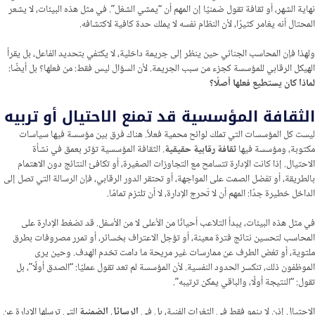
نهاية الشهر، أو ثقافة تقول ضمنيًا إن المهم أن “يمشي الشغل”. في مثل هذه البيئات، لا يشعر
المحتال أنه يغامر كثيرًا، لأن النظام نفسه لا يملك حدة كافية لاكتشافه.
ولهذا فإن المحاسب الجنائي حين ينظر إلى جريمة داخلية، لا يكتفي بتحديد الفاعل، بل يقرأ
الهيكل الرقابي للمؤسسة كجزء من سبب الجريمة. لأن السؤال ليس فقط: من فعلها؟ بل أيضًا:
لماذا كان يستطيع فعلها أصلًا؟
الثقافة المؤسسية قد تمنع الاحتيال أو تربيه
ليست كل المؤسسات التي تملك لوائح محمية فعلاً. هناك فرق بين مؤسسة فيها سياسات
مكتوبة، ومؤسسة فيها
ثقافة رقابية حقيقية
. الثقافة المؤسسية تؤثر بعمق في نشأة
الاحتيال. إذا كانت الإدارة تتسامح مع التجاوزات الصغيرة، أو تكافئ النتائج دون الاهتمام
بالطريقة، أو تفضل الصمت على المواجهة، أو تحتقر الدور الرقابي، فإن الرسالة التي تصل إلى
الداخل خطيرة جدًا: المهم أن لا تُحرج الإدارة، لا أن تلتزم تمامًا.
في مثل هذه البيئات، يبدأ التلاعب أحيانًا من الأعلى لا من الأسفل. قد تضغط الإدارة على
المحاسب لتحسين نتائج فترة معينة، أو تؤجل الاعتراف بخسائر، أو تمرر مصروفات بطرق
ملتوية، أو تغض الطرف عن ممارسات غير مريحة ما دامت تخدم الهدف. وحين يرى
الموظفون ذلك، تنكسر الحدود النفسية. لأن المؤسسة لم تعد تقول عمليًا: “الصدق أولًا”، بل
تقول: “النتيجة أولًا، والباقي يمكن ترتيبه”.
الاحتيال إذن لا ينمو فقط في الثغرات الفنية، بل في
الرسائل الضمنية
التي ترسلها الإدارة عن