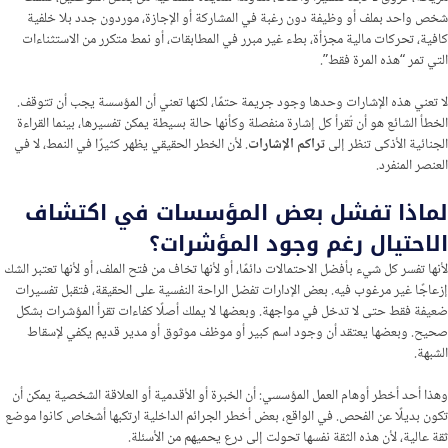
شخص واحد بملف أو وظيفة دون رغبة في المشاركة أو الإجازة، موردون جدد بلا خلفية
كافية، تحركات مالية مجزأة، بطء غير مبرر في المطابقات، أو نمط متكرر من الاستثناءات
التي تمر “هذه المرة فقط”.
لا تعني هذه الإشارات وحدها وجود جريمة حتمًا، لكنها تعني أن المؤسسة يجب أن تتوقف.
الخطأ الشائع هو أن تُقرأ كل إشارة منفصلة وكأنها حالة بسيطة يمكن تفسيرها، بينما القراءة
الجنائية الأذكى تنظر إلى
تراكم الإشارات
. لأن الخطر الحقيقي يظهر كثيرًا في النمط، لا في
العنصر المنفرد.
لماذا تفشل بعض المؤسسات في اكتشاف
الاحتيال رغم وجود المؤشرات؟
لأنها تفسر كل شيء بأفضل الاحتمالات دائمًا، أو لأنها تخاف من فتح الملف، أو لأنها تعتبر الشك
إزعاجًا غير مرغوب فيه. بعض الإدارات تفضل الراحة النفسية على الحقيقة، فتقبل تفسيرات
ضعيفة فقط حتى لا تدخل في مواجهة. وبعضها لا يملك أصلًا كفاءات تقرأ المؤشرات بشكل
صحيح. وبعضها يعتقد أن وجود اسم كبير أو موظف موثوق أو مدير قديم يكفي لإسقاط
الشبهة.
وهذا أحد أخطر أوهام العمل المؤسسي: أن الخبرة أو الأقدمية أو العلاقة الشخصية يمكن أن
تكون بديلًا عن الفحص. في الواقع، بعض أخطر الجرائم الداخلية ارتكبها أشخاص كانوا موضع
ثقة عالية، لأن هذه الثقة نفسها تحولت إلى درع يحميهم من الأسئلة.