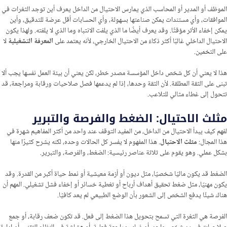
الموظف أو المدير أو المحاسب الذي يمارس الاحتيال من الداخل يعرف أين توجد الثغرات في
الموافقات، وأي مستندات يمكن صناعتها بسهولة، وأي الحسابات أقل عرضة للتدقيق، وأين
يمكن إخفاء الأثر مؤقتًا. وقد يعرف أيضًا ما الذي يلفت الانتباه وما الذي لا يلفته. ولهذا يكون
الاحتيال الداخلي غالبًا أكثر ذكاءً من الاحتيال الخارجي، لأنه يعتمد على
المعرفة التشغيلية
لا
على التخمين.
هذا لا يعني أن كل شخص داخل المؤسسة مصدر خطر، لكن يعني أن بيئة العمل نفسها يجب ألا
تبنى على الثقة المطلقة. لأن الثقة وحدها، إذا لم يدعمها فصل صلاحيات ورقابة ومراجعة، قد
تتحول إلى غطاء مثالي للتلاعب.
مثلث الاحتيال: الضغط والفرصة والتبرير
لفهم كيف يبدأ الاحتيال من الداخل، من المفيد التوقف عند واحد من أكثر المفاهيم شهرة في
هذا المجال:
مثلث الاحتيال
. هذا المفهوم لا يفسر كل الحالات وحده، لكنه يشرح كثيرًا منها
بشكل عملي. وهو يقوم على ثلاثة عناصر رئيسية: الضغط، والفرصة، والتبرير.
الضغط قد يكون ماليًا شخصيًا، مثل ديون أو أزمة معيشية أو نمط حياة أكبر من القدرة. وقد
يكون مهنيًا، مثل ضغط تحقيق أهداف أرباح أو تغطية خسائر أو إخفاء فشل تشغيلي. المهم أن
هناك شيئًا يدفع الشخص إلى الشعور بأن الوضع الطبيعي لم يعد كافيًا.
الفرصة هي الثغرة التي تسمح بتحويل هذا الضغط إلى فعل. قد تكون ضعف رقابة، أو جمع