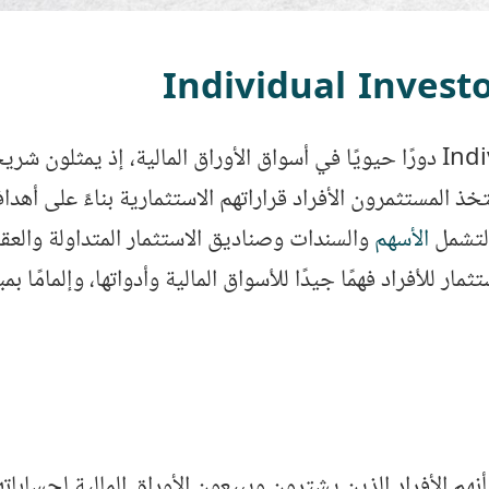
يلعب المستثمرون الأفراد Individual Investors دورًا حيويًا في أسواق الأوراق 
تخذ المستثمرون الأفراد قراراتهم الاستثمارية بناءً على أه
 لتشمل
الأسهم
والسندات وصناديق الاستثمار المتداولة والعق
ار للأفراد فهمًا جيدًا للأسواق المالية وأدواتها، وإلمامًا
عرف مستثمرو التجزئة Retail Investors بأنهم الأفراد الذين يشترون ويبيعون الأو