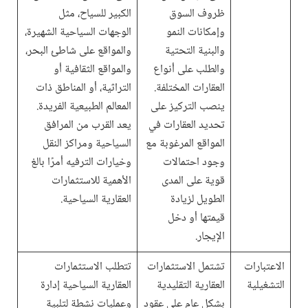
ظروف السوق
الكبير للسياح، مثل
وإمكانات النمو
الوجهات السياحية الشهيرة،
والبنية التحتية
والمواقع على شاطئ البحر،
والطلب على أنواع
والمواقع الثقافية أو
العقارات المختلفة.
التراثية، أو المناطق ذات
ينصب التركيز على
المعالم الطبيعية الفريدة.
تحديد العقارات في
يعد القرب من المرافق
المواقع المرغوبة مع
السياحية ومراكز النقل
وجود احتمالات
وخيارات الترفيه أمرًا بالغ
قوية على المدى
الأهمية للاستثمارات
الطويل لزيادة
العقارية السياحية.
قيمتها أو دخل
الإيجار.
الاعتبارات
تشتمل الاستثمارات
تتطلب الاستثمارات
التشغيلية
العقارية التقليدية
العقارية السياحية إدارة
بشكل عام على عقود
وعمليات نشطة لتلبية