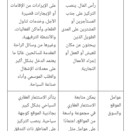
رأس المال. ينصب
على الإيرادات من الإقامات
التركيز على جذب
أو الإيجارات قصيرة
المستأجرين أو
الأجل، وخدمات تناول
المشترين على المدى
الطعام، وأماكن الفعاليات،
الطويل الذين
والأنشطة الترفيهية،
يبحثون عن مكان
وغيرها من وسائل الراحة
للعيش أو العمل أو
المقدمة للسائحين. غالبًا ما
إجراء الأعمال
يعتمد الدخل بشكل أكبر
التجارية.
على معدلات الإشغال
والطلب الموسمي وأداء
صناعة السياحة.
عوامل
يمكن متابعة
يتأثر الاستثمار العقاري
الموقع
الاستثمار العقاري
السياحي بشكل كبير
والسوق
في مجموعة واسعة
بجاذبية الموقع كوجهة
من المواقع، اعتمادًا
سياحية. ينصب التركيز
على عوامل مثل
على المناطق ذات التدفق