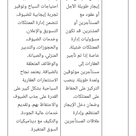
إيجار طويلة الأجل
احتياجات السياح وتوفير
أو عقود مع
تجربة إيجابية للضيوف.
المستأجرين أو
تتضمن إدارة الممتلكات
المشترين. قد تكون
التسويق والإعلان،
مسؤوليات إدارة
وخدمات الضيوف،
الممتلكات ضئيلة،
والحجوزات، والتدبير
خاصة إذا تم تأجير
المنزلي، والصيانة،
العقارات إلى
والوظائف المتعلقة
مستأجرين موثوقين
بالضيافة. يعتمد نجاح
ولمدة طويلة. ينصب
الاستثمارات العقارية
التركيز على الحفاظ
السياحية بشكل كبير على
على الممتلكات،
القدرة على جذب الضيوف
وضمان دخل الإيجار
والاحتفاظ بهم، وتقديم
المنتظم، وإدارة
خدمات عالية الجودة،
علاقات المستأجرين.
والتكيف مع ديناميكيات
السوق المتغيرة.