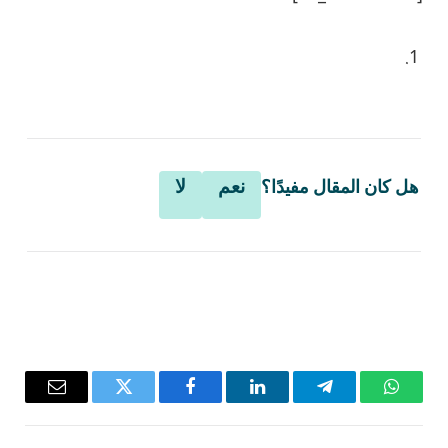
نعم
لا
هل كان المقال مفيدًا؟
واتساب
تيلقرام
لينكدإن
فيسبوك
تويتر
البريد
الإلكترو