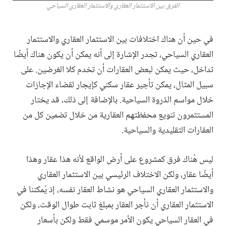
الفرق بين الاستثمار العقاري والاستثمار العقاري السياحي
في حين أن هناك اختلافات بين الاستثمار العقاري والاستثمار
العقاري السياحي، تجدر الإشارة إلى أنه يمكن أن يكون هناك أيضًا
تداخل، حيث يمكن لبعض العقارات أن تخدم كلا الغرضين. على
سبيل المثال، يمكن تأجير عقار سكني كإيجار لقضاء الإجازات
خلال مواسم الذروة السياحية. بالإضافة إلى ذلك، قد يختار
المستثمرون تنويع محفظتهم العقارية من خلال تضمين كل من
العقارات التقليدية والسياحية.
ليس هُناك فرق كمشروع على أرض الواقع لأنه هذا عقار وهذا
أيضًا عقار، ولكن الاختلاف الرئيسي بين الاستثمار العقاري
والاستثمار العقاري السياحي هو نشاط العقار نفسه، إذ يُمكننا في
الاستثمار العقاري أن نأجر العقار بمبلغ ثابت طوال الوقت، ولكن
في العقار السياحي يكون الأمر موسمي فقط ولكن بأسعار