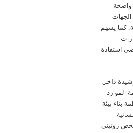
ر واضحة
 الجهات
ة. كما يسهم
ارات
صى استفادة
لرشيدة داخل
ة الموارد
ة بناء بيئة
سانية
فحص روتيني