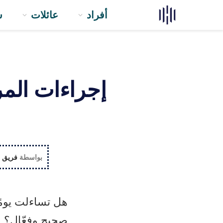
أفراد
عائلات
ش
إجراءات المر
بواسطة
فريق ا
هل تساءلت يومً
صحيح وفعّال؟ م