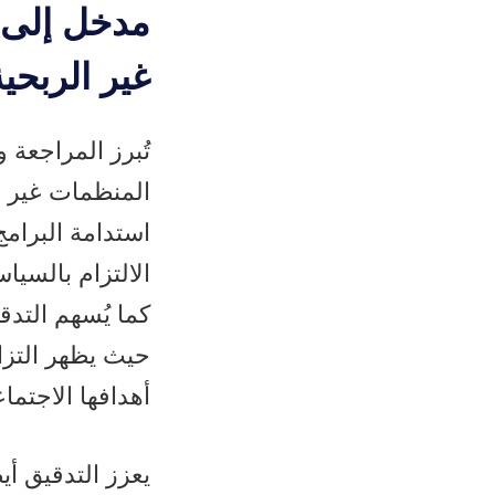
مدخل إلى 
غير الربحية
تُبرز المراجعة
المنظمات غير ال
استدامة البرامج
الالتزام بالسيا
كما يُسهم التد
حيث يظهر التزا
أهدافها الاجتما
يعزز التدقيق أيض