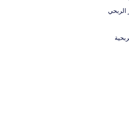
 الربحي
بحية