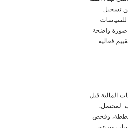
من تسجيل
 للسياسات
م صورة واضحة
ييم فعالية
ت المالية قبل
ب المحتمل.
لمخططة، وفحص
سار بسرعة،