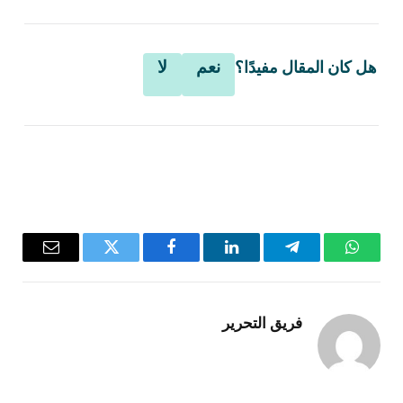
نعم
لا
هل كان المقال مفيدًا؟
واتساب
تيلقرام
لينكدإن
فيسبوك
تويتر
البريد
الإلكترو
فريق التحرير