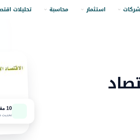
ركات
استثمار
محاسبة
تحليلات اقتص
صاد
10 مقالات
تحديث د