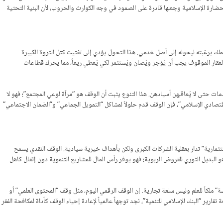
حضارة الإسلامية وجعلها قادرة على الصمود في وجه الكوارث والحروب، لأن البنية التحتية
 يملك برغبته ليحوله إلى أصل خدمي. هذا التحول يؤدي إلى تفتيت كتل الثروة الكبيرة
العقار الموقوف يجب أن يُؤجر ويُصان ويُستثمر لكي يُعطي ريعاً، مما يحرك قطاعات
ات حتى لا يُعاقبهن أسيادهن. هذا التنوع يثبت أن الوقف هو “مرآة لوعي المجتمع”؛ فهو لا
فون بابتكار حلول مؤسسية لكل ثغرة اجتماعية. وبحسب أبحاث الاقتصادي “مراد جيزاكجا” (Murat Çizakça) في كتابه “التاريخ الاقتصادي الإسلامي”، فإن الوقف قدم حلولاً لمشاكل “التمويل الجماعي” و”الضمان الاجتماعي”
ثمارية” تدار بعقلية الشركات الكبرى ولكن بأهداف خيرية سيادية. الوقف النقدي يسمح
 البديل الثوري للقروض الربوية؛ فهو يوفر رأس المال للمشاريع التنموية دون إثقال كاهل
” ملكاً للعلم وليس سلعة تجارية. إن الوقف الرقمي اليوم، مثل وقف “المحتوى العلمي” أو
رير “البنك الإسلامي للتنمية”، نجد توجهاً عالمياً لإعادة إحياء الوقف كأداة لمكافحة الفقر