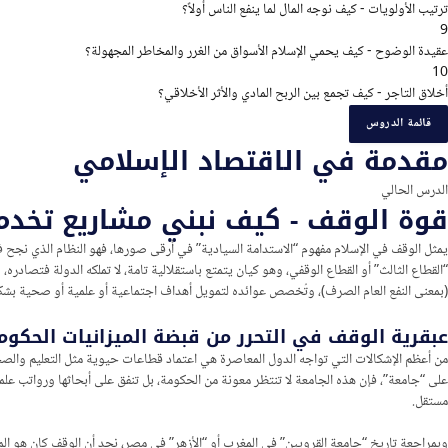
ترتيب الأولويات - كيف نوجه المال لما ينفع الناس أولاً؟
9
عقيدة الوضوح - كيف يحمي الإسلام الأسواق من الغرر والمخاطر المجهولة؟
10
أخلاق التاجر - كيف تجمع بين الربح المادي والأثر الأخلاقي؟
قائمة الدروس
مقدمة في الاقتصاد الإسلامي
الدرس الحالي
قوة الوقف - كيف نبني مشاريع تخدم 
يمثل الوقف في الإسلام مفهوم “الاستدامة السيادية” في أرقى صورها، فهو النظام الذي نجح في
“القطاع الثالث” أو القطاع الوقفي، وهو كيان يتمتع باستقلالية تامة، لا تملكه الدولة فتصادره،
(بمعنى النفع العام الصرف)، وتُخصص عوائده لتمويل أهداف اجتماعية أو علمية أو صحية بشك
عبقرية الوقف في التحرر من قبضة الميزانيات الحكوم
من أعظم الإشكالات التي تواجه الدول المعاصرة هي اعتماد قطاعات حيوية مثل التعليم والصحة 
على “جامعة”، فإن هذه الجامعة لا تنتظر معونة من الحكومة، بل تنفق على أبحاثها ورواتب علما
مستقل.
وبمراجعة تاريخ “جامعة القرويين” في المغرب أو “الأزهر” في مصر، نجد أن الوقف كان هو المحرك