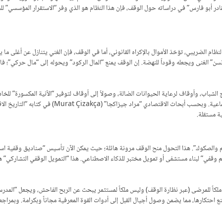
در أبو فارس” في دراساته حول الوقف، فإن هذا النظام هو الذي وفر “الاستقرار المؤسسي” لل
ظام الضريبي، تؤخذ الأموال بالإكراه القانوني، أما في الوقف، فإن الغني يتنازل عن أغلى ما
سن” الغنى ويجعله وقوداً للنهضة. إن الوقف يمنع “المال الركود” ويحوله إلى “مال حركي”؛ ف
باب، وأوقاف لرعاية الحيوانات الضالة، وصولاً إلى أوقاف لتوفير “الآنية المكسورة” للخادم
ينتظر تشريعاً من الدولة ليحل مشكلة، بل يبادر الواق
ة مستقلة.
م والصكوك”. هذا التحول منح الوقف مرونة هائلة؛ حيث يمكن الآن تأسيس “صناديق وقفية است
م وقفي” لبناء مستشفى أو تمويل مختبر للذكاء الاصطناعي. هذا “التمويل الوقفي التشاركي” هو
لكاً للمرضى (عبر نظارة الوقف) وليس ملكاً لمستثمر يبحث عن الربح الفاحش، ويجعل “المدرسة
احتكارها، مما يضمن وصول أجيال القبل إلى أدوات القوة المعرفية مجاناً وبكرامة. وبمراجعة تقا