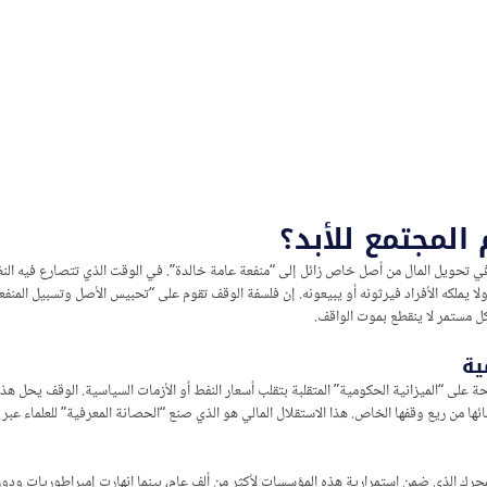
المجتمع للأبد؟
 تحويل المال من أصل خاص زائل إلى “منفعة عامة خالدة”. في الوقت الذي تتصارع فيه النظم ا
 ولا يملكه الأفراد فيرثونه أو يبيعونه. إن فلسفة الوقف تقوم على “تحبيس الأصل وتسبيل المنفع
ل مستمر لا ينقطع بموت الواقف.
ية
على “الميزانية الحكومية” المتقلبة بتقلب أسعار النفط أو الأزمات السياسية. الوقف يحل هذ
ئها من ريع وقفها الخاص. هذا الاستقلال المالي هو الذي صنع “الحصانة المعرفية” للعلماء عب
 الذي ضمن استمرارية هذه المؤسسات لأكثر من ألف عام، بينما انهارت إمبراطوريات ودول حولها. 