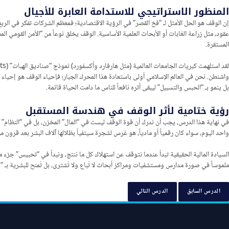
المنظور الاستراتيجي للاستدامة العابرة للأجيال
إن الوقف هو الحل الأمثل لـ “فخ القصر” في الرؤية الاقتصادية؛ فمعظم الشركات تفكر في الربع 
عقود، مثل زراعة الغابات أو الأبحاث العلمية الأساسية. الوقف يخلق نوعاً من “الأمن القومي 
المستقرة.
واشنطن. نحن في العالم الإسلامي أولى باستعادة هذا المحرك الجبار؛ فإحياء الوقف هو إحياء ل
بل ينمو بـ “الحبس والتسبيل” ليبقى أثره نافعاً للناس ما دامت الحياة قائمة.
رؤية ختامية لأثر الوقف في هندسة المستقبل
في نهاية هذا الدرس، يجب أن ندرك أن قوة الوقف ليست في “المال” المخزن، بل في “النظام” ال
واحد اليوم، سواء كان رقمياً أو مادياً، هو غرس لشجرة سيتفيأ بظلالها آلاف البشر بعد قرون من
السيادة المالية الحقيقية تبدأ عندما نتوقف عن استهلاك كل ما ننتج، ونبدأ في “تحبيس” جزء من
ملموساً في صورة مدارس ومستشفيات ومراكز أبحاث لا تُباع ولا تُشترى، بل تُمنح للبشرية بـ “حب”
الدرس السابق
الدرس التالي