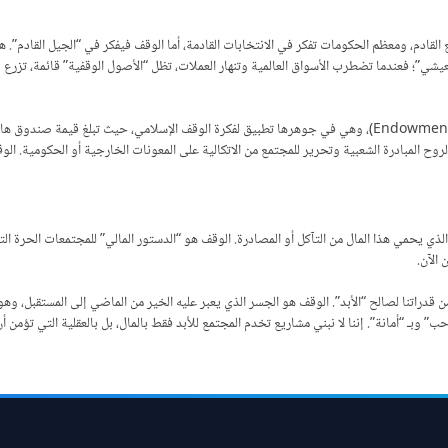
القادم، ومعظم الحكومات تفكر في الانتخابات القادمة، أما الوقف فيفكر في “الجيل القادم”. ه
المعيشي”؛ فعندما تضطرب الأسواق العالمية وتنهار العملات، تظل “الأصول الوقفية” قائمة، تزر
لقد استلهمت كبريات الجامعات العالمية (مثل هارفارد وأكسفورد) نموذج “صناديق الهبات” (Endowments)، وهي في جوهرها تطبيق
روح المبادرة الشعبية وتحرير للمجتمع من الاتكالية على المعونات الخارجية أو الحكومية. الو
ذي يحمي هذا المال من التآكل أو المصادرة. الوقف هو “الدستور المالي” للمجتمعات الحرة ال
 الآن.
 قدراتنا لصالح “الأبد”. الوقف هو الجسر الذي يعبر عليه الخير من الماضي إلى المستقبل، وهو
 وبـ “أمانة”. إننا لا نبني مشاريع تخدم المجتمع للأبد فقط بالمال، بل بالعقلية التي تؤمن أن 