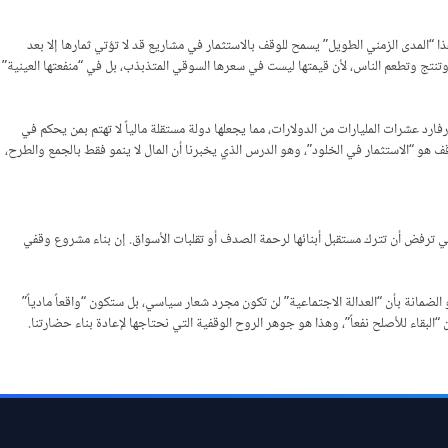
ذا “المدى الزمني الطويل” يسمح للوقف بالاستثمار في مشاريع قد لا تؤتي ثمارها إلا بعد
ع وتنتج وتطعم الناس، لأن قيمتها ليست في سعرها السوقي المتذبذب، بل في “منفعتها العينية”
 لفكرة الوقف الإسلامي، حيث تبلغ قيمة صندوق هارفارد عشرات المليارات من الدولارات، مما يجعلها دولة مستقلة مالياً لا تهتم بمن يحكم في
قف هو “الاستثمار في الخلود”، وهو الدرس الذي يخبرنا أن المال لا ينمو فقط بالجمع والطرح،
تي ترفض أن تترك مستقبل أبنائها لرحمة الصدف أو تقلبات الأسواق. إن بناء مشروع وقفي
 الضمانة بأن “العدالة الاجتماعية” لن تكون مجرد شعار سياسي، بل ستكون “واقعاً مادياً”
“البقاء للأصلح نفعاً”، وهذا هو جوهر الروح الوقفية التي نحتاجها لإعادة بناء حضارتنا.