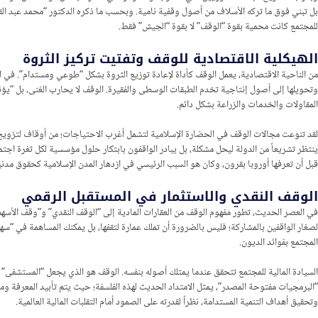
بل تبني فوق ما تركه الأسلاف من أصول وقفية نامية. وبحسب ما ذكره الدكتور “محمد عبد القا
للمجتمع كانت محمية بقوة “الوقف” لا بقوة “الجيش” فقط.
الهيكلية الاقتصادية للوقف وتفتيت تركيز الثروة
من الناحية الاقتصادية، يعمل الوقف كأداة لإعادة توزيع الثروة بشكل “طوعي ومستدام”. في الن
وتحويلها إلى أصول إنتاجية تخدم الطبقات الوسطى والفقيرة. الوقف لا يحارب الغنى، بل “يؤن
المقاولات والخدمات والزراعة بشكل دائم.
لقد تنوعت مجالات الوقف في الحضارة الإسلامية لتشمل أغرب الاحتياجات؛ من أوقاف لتزويج الش
قبل أن تعرفها أوروبا بقرون، وكان هو السبب الرئيسي في ازدهار المدن الإسلامية كحقوق مدني
الوقف النقدي والاستثمار في المستقبل الرقمي
في العصر الحديث، تطور مفهوم الوقف من العقارات المادية إلى “الوقف النقدي” و”وقف الأسه
لصغار الواقفين بالمشاركة؛ فليس بالضرورة أن تملك عمارة لتقفها، بل يمكنك المساهمة في “سه
المجتمع بفوائد الديون.
السيادة المالية للمجتمع تتحقق عندما يمتلك أصوله بنفسه. الوقف هو الذي يجعل “المستشفى” م
“البرمجيات مفتوحة المصدر”، يمثل الامتداد الحديث لهذه الفلسفة؛ حيث يتم تأبيد المعرفة ومنع 
وتحقيق أهداف التنمية المستدامة، نظراً لقدرته على الصمود أمام التقلبات المالية العالمية.