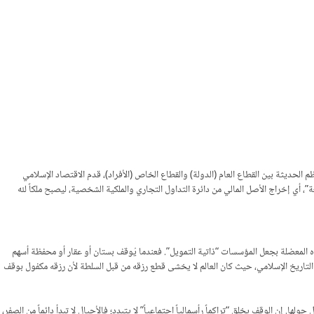
لحديثة بين القطاع العام (الدولة) والقطاع الخاص (الأفراد)، قدم الاقتصاد الإسلامي
ة”، أي إخراج الأصل المالي من دائرة التداول التجاري والملكية الشخصية، ليصبح ملكاً لله
ه المعضلة بجعل المؤسسات “ذاتية التمويل”. فعندما يُوقف بستان أو عقار أو محفظة أسهم
ر التاريخ الإسلامي، حيث كان العالم لا يخشى قطع رزقه من قبل السلطة لأن رزقه مكفول بوقف
إن الوقف يخلق “تراكماً رأسمالياً اجتماعياً” لا يتبدد؛ فالأجيال لا تبدأ دائماً من الصفر،