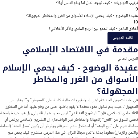
ترتيب الأولويات - كيف نوجه المال لما ينفع الناس أولاً؟
9
عقيدة الوضوح - كيف يحمي الإسلام الأسواق من الغرر والمخاطر المجهولة؟
10
أخلاق التاجر - كيف تجمع بين الربح المادي والأثر الأخلاقي؟
قائمة الدروس
مقدمة في الاقتصاد الإسلامي
الدرس الحالي
عقيدة الوضوح - كيف يحمي الإسلام
الأسواق من الغرر والمخاطر
المجهولة؟
في غابة التمويل الحديثة، تُبنى إمبراطوريات مالية كاملة على “الغموض” و”الرهان على
المجهول”، حيث يتم تداول عقود معقدة لا يفهم باطنها حتى من وقع عليها. أما في المنظور
الاقتصادي الإسلامي، فإن
“الوضوح التعاقدي”
ليس مجرد خيار قانوني، بل هو عقيدة راسخة
تحمي السوق من “الغرر” (الجهالة والمخاطر غير الواضحة). إن التشريع الإسلامي يرفض أي
معاملة تقوم على “بيع الوهم” أو استغلال عدم المعرفة، ويفرض أن يكون “محل العقد” (السلعة
والثمن والزمان) معلوماً بدقة لا تدع مجالاً للنزاع. في هذا الدرس، سنشرح كيف يعمل منع