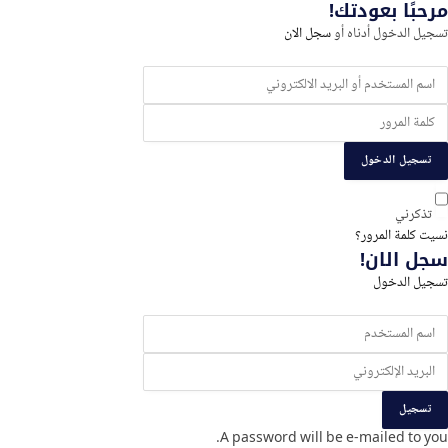
مرحبًا بعودتك!
و
تسجيل الدخول أدناه أو
سجل الان
لتسجيل
تسجيل الدخول
تذكرني
نسيت كلمة المرور؟
سجل الان!
تسجيل الدخول
تسجيل
A password will be e-mailed to you.