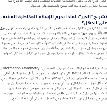
“الغرر” كدرع وقائي يحمي الاقتصاد من الفقاعات الوهمية، وكيف يؤسس الوضوح لثقة
سيادية تجعل من السوق بيئة آمنة للمنتج والمستهلك على حد سواء.
تشريح “الغرر”: لماذا يحرم الإسلام المخاطرة المبنية
على الجهل؟
القاعدة الكلية في هذا الباب مستمدة من الحديث النبوي الشريف الذي رواه مسلم:
“نهى رسول
الله ﷺ عن بيع الغرر”
. والغرر في اللغة والشرع هو ما كان مستور العاقبة، أو ما ترددت بين
كونه سيحصل أو لا يحصل. إن تحريم الغرر هو في جوهره تحريم للمقامرة المقنعة في صورة
تجارة. عندما يشتري شخص “سمكاً في الماء” أو “ثماراً لم تظهر بعد”، فإنه يدخل في مغامرة
غير محسومة؛ إن حصل على السلعة ربح ربحاً فاحشاً، وإن لم يحصل خسر ماله بالكامل. هذا
النوع من المعاملات يخلق عداوات اجتماعية ويحول التجارة من “تبادل منافع” إلى “صراع
على الحظ”.
من الناحية الاقتصادية، الغرر هو “عدم اليقين المعلوماتي” (Information Asymmetry).
الإسلام يفرض الشفافية الكاملة؛ لكي يكون القرار الاستثماري مبنياً على حقائق لا على أماني.
وبحسب ما فصله الإمام ابن تيمية في كتابه “القواعد النورانية”، فإن الحكمة من منع الغرر هي
“منع أكل أموال الناس بالباطل”؛ لأن الذي يربح من مجهول لا يقدم خدمة حقيقية، بل هو
يسرق مال غيره بستر الجهالة. إن الأسواق التي يسود فيها الغرر هي أسواق هشة، يسهل
التلاعب بها من قبل “الحيتان” الذين يملكون المعلومات ويخفونها عن صغار المستثمرين، مما
يؤدي في النهاية إلى انهيار الثقة العامة، وهي الأصول الأغلى في أي اقتصاد سيادي.