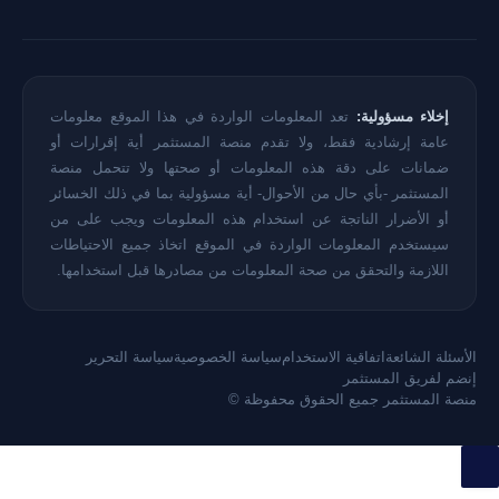
إخلاء مسؤولية:
تعد المعلومات الواردة في هذا الموقع معلومات
عامة إرشادية فقط، ولا تقدم منصة المستثمر أية إقرارات أو
ضمانات على دقة هذه المعلومات أو صحتها ولا تتحمل منصة
المستثمر -بأي حال من الأحوال- أية مسؤولية بما في ذلك الخسائر
أو الأضرار الناتجة عن استخدام هذه المعلومات ويجب على من
سيستخدم المعلومات الواردة في الموقع اتخاذ جميع الاحتياطات
اللازمة والتحقق من صحة المعلومات من مصادرها قبل استخدامها.
الأسئلة الشائعة
اتفاقية الاستخدام
سياسة الخصوصية
سياسة التحرير
إنضم لفريق المستثمر
منصة المستثمر جميع الحقوق محفوظة ©
سجيل
لدخول