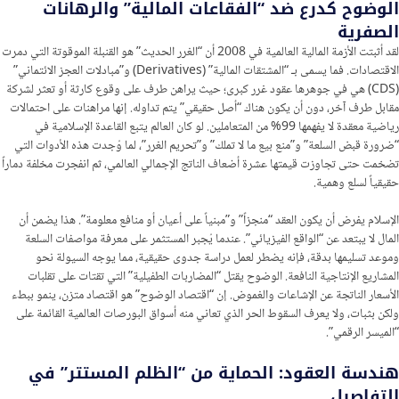
الوضوح كدرع ضد “الفقاعات المالية” والرهانات
الصفرية
لقد أثبتت الأزمة المالية العالمية في 2008 أن “الغرر الحديث” هو القنبلة الموقوتة التي دمرت
الاقتصادات. فما يسمى بـ “المشتقات المالية” (Derivatives) و”مبادلات العجز الائتماني”
(CDS) هي في جوهرها عقود غرر كبرى؛ حيث يراهن طرف على وقوع كارثة أو تعثر لشركة
مقابل طرف آخر، دون أن يكون هناك “أصل حقيقي” يتم تداوله. إنها مراهنات على احتمالات
رياضية معقدة لا يفهمها 99% من المتعاملين. لو كان العالم يتبع القاعدة الإسلامية في
“ضرورة قبض السلعة” و”منع بيع ما لا تملك” و”تحريم الغرر”، لما وُجدت هذه الأدوات التي
تضخمت حتى تجاوزت قيمتها عشرة أضعاف الناتج الإجمالي العالمي، ثم انفجرت مخلفة دماراً
حقيقياً لسلع وهمية.
الإسلام يفرض أن يكون العقد “منجزاً” و”مبنياً على أعيان أو منافع معلومة”. هذا يضمن أن
المال لا يبتعد عن “الواقع الفيزيائي”. عندما يُجبر المستثمر على معرفة مواصفات السلعة
وموعد تسليمها بدقة، فإنه يضطر لعمل دراسة جدوى حقيقية، مما يوجه السيولة نحو
المشاريع الإنتاجية النافعة. الوضوح يقتل “المضاربات الطفيلية” التي تقتات على تقلبات
الأسعار الناتجة عن الإشاعات والغموض. إن “اقتصاد الوضوح” هو اقتصاد متزن، ينمو ببطء
ولكن بثبات، ولا يعرف السقوط الحر الذي تعاني منه أسواق البورصات العالمية القائمة على
“الميسر الرقمي”.
هندسة العقود: الحماية من “الظلم المستتر” في
التفاصيل