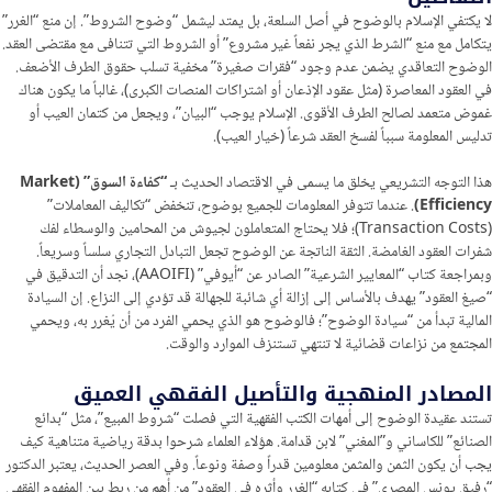
لا يكتفي الإسلام بالوضوح في أصل السلعة، بل يمتد ليشمل “وضوح الشروط”. إن منع “الغرر”
يتكامل مع منع “الشرط الذي يجر نفعاً غير مشروع” أو الشروط التي تتنافى مع مقتضى العقد.
الوضوح التعاقدي يضمن عدم وجود “فقرات صغيرة” مخفية تسلب حقوق الطرف الأضعف.
في العقود المعاصرة (مثل عقود الإذعان أو اشتراكات المنصات الكبرى)، غالباً ما يكون هناك
غموض متعمد لصالح الطرف الأقوى. الإسلام يوجب “البيان”، ويجعل من كتمان العيب أو
تدليس المعلومة سبباً لفسخ العقد شرعاً (خيار العيب).
هذا التوجه التشريعي يخلق ما يسمى في الاقتصاد الحديث بـ
“كفاءة السوق” (Market
Efficiency)
. عندما تتوفر المعلومات للجميع بوضوح، تنخفض “تكاليف المعاملات”
(Transaction Costs)؛ فلا يحتاج المتعاملون لجيوش من المحامين والوسطاء لفك
شفرات العقود الغامضة. الثقة الناتجة عن الوضوح تجعل التبادل التجاري سلساً وسريعاً.
وبمراجعة كتاب “المعايير الشرعية” الصادر عن “أيوفي” (AAOIFI)، نجد أن التدقيق في
“صيغ العقود” يهدف بالأساس إلى إزالة أي شائبة للجهالة قد تؤدي إلى النزاع. إن السيادة
المالية تبدأ من “سيادة الوضوح”؛ فالوضوح هو الذي يحمي الفرد من أن يُغرر به، ويحمي
المجتمع من نزاعات قضائية لا تنتهي تستنزف الموارد والوقت.
المصادر المنهجية والتأصيل الفقهي العميق
تستند عقيدة الوضوح إلى أمهات الكتب الفقهية التي فصلت “شروط المبيع”، مثل “بدائع
الصنائع” للكاساني و”المغني” لابن قدامة. هؤلاء العلماء شرحوا بدقة رياضية متناهية كيف
يجب أن يكون الثمن والمثمن معلومين قدراً وصفة ونوعاً. وفي العصر الحديث، يعتبر الدكتور
“رفيق يونس المصري” في كتابه “الغرر وأثره في العقود” من أهم من ربط بين المفهوم الفقهي