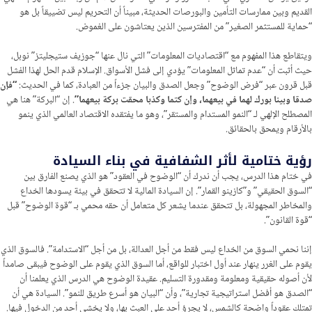
القديم وبين ممارسات التأمين والبورصات الحديثة، مبيناً أن التحريم ليس تضييقاً بل هو
“حماية للمستثمر الصغير” من المفترسين الذين يعتاشون على الغموض.
ويتقاطع هذا المفهوم مع “اقتصاديات المعلومات” التي نال عنها “جوزيف ستيجليتز” نوبل،
حيث أثبت أن “عدم تماثل المعلومات” يؤدي إلى فشل الأسواق. الإسلام قدم الحل لهذا الفشل
قبل قرون عبر “فرض الوضوح” وجعل الصدق والبيان جزءاً من العبادة، كما في الحديث:
“فإن
صدقا وبينا بورك لهما في بيعهما، وإن كتما وكذبا محقت بركة بيعهما”
. إن “البركة” هنا هي
المصطلح الإلهي لـ “النمو المستدام والمستقر”، وهو ما يفتقده الاقتصاد العالمي الذي ينمو
بالأرقام ويمحق بالحقائق.
رؤية ختامية لأثر الشفافية في بناء السيادة
في ختام هذا الدرس، يجب أن ندرك أن “الوضوح في العقود” هو الذي يصنع الفارق بين
“السوق الحقيقي” و”كازينو القمار”. إن السيادة المالية لا تتحقق في بيئة يسودها الخداع
والمخاطر المجهولة، بل تتحقق عندما يشعر كل متعامل أن حقه محمي بـ “قوة الوضوح” قبل
“قوة القانون”.
إننا نحمي السوق من الخداع ليس فقط من أجل العدالة، بل من أجل “الاستدامة”. فالسوق الذي
يقوم على الغرر ينهار عند أول اختبار للواقع، أما السوق الذي يقوم على الوضوح فيبقى صامداً
لأن أصوله حقيقية ومعلومة ومقدورة التسليم. عقيدة الوضوح هي الدرس الذي يعلمنا أن
“الصدق هو أفضل استراتيجية تجارية”، وأن “البيان هو أسرع طريق للنمو”. السيادة هي أن
تمتلك عقوداً واضحة كالشمس، لا يجرؤ أحد على العبث بها، ولا يخشى أحد من الدخول فيها.