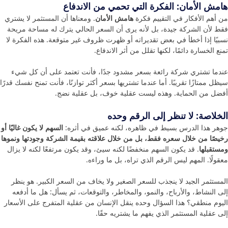
هامش الأمان: الفكرة التي تحمي من الاندفاع
من أهم الأفكار في التقييم فكرة
هامش الأمان
. ومعناها أن المستثمر لا يشتري
فقط لأن الشركة جيدة، بل لأنه يرى أن السعر الحالي يترك له مساحة مريحة
نسبيًا إذا أخطأ في بعض تقديراته أو ظهرت ظروف غير متوقعة. هذه الفكرة لا
تمنع الخسارة دائمًا، لكنها تقلل من أثر الاندفاع.
عندما تشتري شركة رائعة بسعر مشدود جدًا، فأنت تعتمد على أن كل شيء
سيظل ممتازًا تقريبًا. أما عندما تشتريها بسعر أكثر توازنًا، فأنت تمنح نفسك قدرًا
أفضل من الحماية. وهذه ليست عقلية خوف، بل عقلية نضج.
الخلاصة: لا تنظر إلى الرقم وحده
جوهر هذا الدرس بسيط في ظاهره، لكنه عميق في أثره:
السهم لا يكون غاليًا أو
رخيصًا من خلال سعره فقط، بل من خلال علاقته بقيمة الشركة وجودتها ونموها
ومستقبلها
. قد يكون السهم منخفضًا لكنه سيئ، وقد يكون مرتفعًا لكنه لا يزال
معقولًا. المهم ليس الرقم الذي تراه، بل ما وراءه.
المستثمر الجيد لا ينجذب للسعر الصغير ولا يخاف من السعر الكبير. هو ينظر
إلى النشاط، والأرباح، والنمو، والمخاطر، والتوقعات، ثم يسأل: هل ما أدفعه
اليوم منطقي؟ هذا السؤال وحده ينقل الإنسان من عقلية المتفرج على الأسعار
إلى عقلية المستثمر الذي يفهم ما يشتريه حقًا.