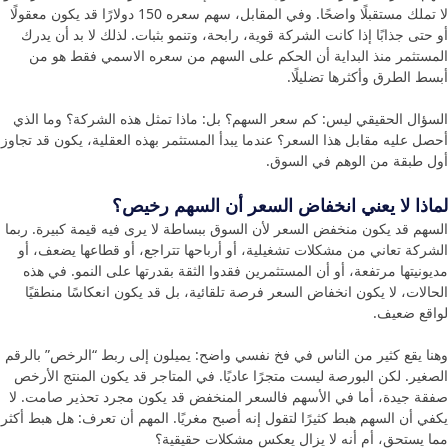
لا تملك مستقبلًا واضحًا. وفي المقابل، سهم سعره 150 دولارًا قد يكون معقولًا
أو حتى جذابًا إذا كانت الشركة قوية، رابحة، وتنمو بثبات. لذلك لا بد أن يدرك
المستثمر منذ البداية أن الحكم على السهم من سعره الاسمي فقط هو من
أبسط الطرق وأكثرها تضليلًا.
السؤال الحقيقي ليس: كم سعر السهم؟ بل: ماذا تمثل هذه الشركة؟ وما الذي
أحصل عليه مقابل هذا السعر؟ عندما يبدأ المستثمر بهذه العقلية، يكون قد تجاوز
أول طبقة من الوهم في السوق.
لماذا لا يعني انخفاض السعر أن السهم رخيص؟
السهم قد يكون منخفض السعر لأن السوق ببساطة لا يرى فيه قيمة كبيرة. ربما
الشركة تعاني من مشكلات تشغيلية، أو أرباحها تتراجع، أو قطاعها يضعف، أو
مديونيتها مرتفعة، أو أن المستثمرين فقدوا الثقة بقدرتها على النمو. في هذه
الحالات، لا يكون انخفاض السعر فرصة تلقائية، بل قد يكون انعكاسًا منطقيًا
لواقع ضعيف.
وهنا يقع كثير من الناس في فخ نفسي واضح: يميلون إلى ربط “الرخص” بالرقم
الصغير. لكن البورصة ليست متجرًا عاديًا. في المتاجر قد يكون المنتج الأرخص
صفقة جيدة، أما في الأسهم فالسعر المنخفض قد يكون مجرد تحذير صامت. لا
يكفي أن السهم هبط كثيرًا لتقول إنه أصبح مغريًا. المهم أن تعرف: هل هبط أكثر
مما يستحق، أم أنه لا يزال يعكس مشكلات حقيقية؟