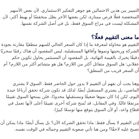
التمييز بين هذين الاحتمالين هو جوهر التفكير الاستثماري. لأن بعض الأسهم
المنخفضة فعلًا فرص ممتازة، لكن بعضها الآخر يظل منخفضًا أو يهبط أكثر، لأن
المشكلة ليست في مزاج السوق فقط، بل في أصل الشركة نفسها.
ما معنى التقييم فعلًا؟
التقييم هو محاولة لمعرفة ما إذا كان السعر الحالي للسهم منطقيًا مقارنة بجودة
الشركة وربحيتها ونموها وآفاقها المستقبلية. ليس المقصود أن هناك رقمًا سحريًا
دقيقًا يخبرك بالقيمة النهائية، بل المقصود أن المستثمر يحاول تكوين حكم
عقلاني: هل السوق متفائل أكثر من اللازم؟ هل هو متشائم أكثر من اللازم؟ أم
أن السعر قريب من المنطق؟
وهنا يجب أن نفهم أن التقييم لا يدور حول الحاضر فقط. السوق لا يشتري
الماضي، بل يشتري المستقبل أيضًا. لذلك قد تكون شركة تحقق أرباحًا جيدة
اليوم، لكن إذا كان نموها ضعيفًا ومستقبلها محدودًا، فلن يمنحها السوق تقييمًا
مرتفعًا غالبًا. وفي المقابل، قد تُمنح شركة أخرى تقييمًا أعلى لأنها تعمل في
قطاع واعد، أو لأن السوق يتوقع منها توسعًا كبيرًا.
إذن التقييم لا يسأل فقط: ماذا تحقق الشركة الآن؟ بل يسأل أيضًا: ماذا يمكن أن
تصبح عليه لاحقًا؟ ومن هنا تأتي صعوبة التقييم وجماله في الوقت نفسه.