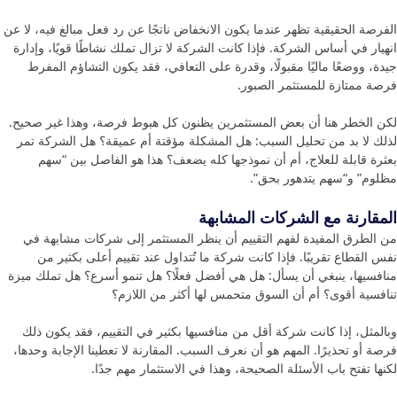
الفرصة الحقيقية تظهر عندما يكون الانخفاض ناتجًا عن رد فعل مبالغ فيه، لا عن
انهيار في أساس الشركة. فإذا كانت الشركة لا تزال تملك نشاطًا قويًا، وإدارة
جيدة، ووضعًا ماليًا مقبولًا، وقدرة على التعافي، فقد يكون التشاؤم المفرط
فرصة ممتازة للمستثمر الصبور.
لكن الخطر هنا أن بعض المستثمرين يظنون كل هبوط فرصة، وهذا غير صحيح.
لذلك لا بد من تحليل السبب: هل المشكلة مؤقتة أم عميقة؟ هل الشركة تمر
بعثرة قابلة للعلاج، أم أن نموذجها كله يضعف؟ هذا هو الفاصل بين “سهم
مظلوم” و“سهم يتدهور بحق”.
المقارنة مع الشركات المشابهة
من الطرق المفيدة لفهم التقييم أن ينظر المستثمر إلى شركات مشابهة في
نفس القطاع تقريبًا. فإذا كانت شركة ما تُتداول عند تقييم أعلى بكثير من
منافسيها، ينبغي أن يسأل: هل هي أفضل فعلًا؟ هل تنمو أسرع؟ هل تملك ميزة
تنافسية أقوى؟ أم أن السوق متحمس لها أكثر من اللازم؟
وبالمثل، إذا كانت شركة أقل من منافسيها بكثير في التقييم، فقد يكون ذلك
فرصة أو تحذيرًا. المهم هو أن نعرف السبب. المقارنة لا تعطينا الإجابة وحدها،
لكنها تفتح باب الأسئلة الصحيحة، وهذا في الاستثمار مهم جدًا.