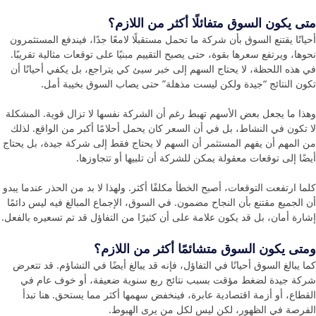
متى يكون السوق متفائلًا أكثر من اللازم؟
أحيانًا يقتنع السوق بأن شركة ما تحمل مستقبلًا لامعًا جدًا، فيندفع المستثمرون
نحوها، ويرتفع سعرها بقوة، حتى يصبح التقييم مبنيًا على توقعات مثالية تقريبًا.
في هذه اللحظة، لا يحتاج السهم إلى خبر سيئ كي يتراجع، بل يكفي أحيانًا أن
تكون النتائج “جيدة ولكن ليست مذهلة” حتى يصاب السوق بخيبة أمل.
وهذا ما يجعل بعض الأسهم تهبط رغم أن الشركة نفسها لا تزال قوية. المشكلة
لا تكون في النشاط، بل في أن السعر كان يحمل أحلامًا أكبر من الواقع. لذلك
من المهم أن يفهم المستثمر أن السهم لا يحتاج فقط إلى شركة جيدة، بل يحتاج
أيضًا إلى توقعات معقولة يمكن للشركة أن تلبيها أو تتجاوزها.
كلما ارتفعت التوقعات، أصبح الخطأ مكلفًا أكثر. ولهذا لا بد من الحذر عندما يبدو
أن الجميع مقتنع بأن النجاح مضمون. في السوق، الإجماع المبالغ فيه ليس دائمًا
إشارة أمان، بل قد يكون علامة على أن كثيرًا من التفاؤل قد تم تسعيره بالفعل.
ومتى يكون السوق متشائمًا أكثر من اللازم؟
كما يبالغ السوق أحيانًا في التفاؤل، فإنه قد يبالغ أيضًا في التشاؤم. قد تتعرض
شركة جيدة لضغط مؤقت بسبب نتائج ربع سنوية ضعيفة، أو خوف عام في
القطاع، أو أزمة اقتصادية عابرة، فينخفض سهمها أكثر مما يستحق. هنا تبدأ
الفرصة في الظهور، لكن ليس لكل من يرى الهبوط.