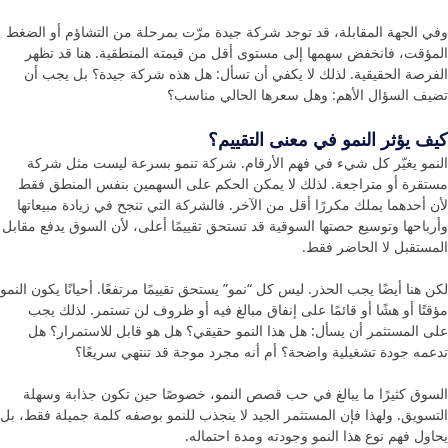
وفي الجهة المقابلة، قد توجد شركة جيدة مرّت بمرحلة من التشاؤم أو الضغط
المؤقت، فانخفض سهمها إلى مستوى أقل من قيمته المنطقية. هنا قد تظهر
الفرصة الحقيقية. لذلك لا يكفي أن تسأل: هل هذه شركة جيدة؟ بل يجب أن
تضيف السؤال الأهم: وهل سعرها الحالي مناسب؟
كيف يؤثر النمو في معنى التقييم؟
النمو يغيّر كل شيء في فهم الأرقام. شركة تنمو بسرعة ليست مثل شركة
مستقرة أو متراجعة. لذلك لا يمكن الحكم على السهمين بنفس المنطق فقط
لأن أحدهما يملك مكررًا أقل من الآخر. فالشركة التي تنجح في زيادة مبيعاتها
وأرباحها وتوسيع حصتها السوقية قد تستحق تقييمًا أعلى، لأن السوق يدفع مقابل
المستقبل لا الحاضر فقط.
لكن هنا أيضًا يجب الحذر. ليس كل “نمو” يستحق تقييمًا مرتفعًا. أحيانًا يكون النمو
مؤقتًا أو هشًا أو قائمًا على إنفاق مبالغ فيه أو ظروف لن تستمر. لذلك يجب
على المستثمر أن يسأل: هل هذا النمو حقيقي؟ هل هو قابل للاستمرار؟ هل
تدعمه جودة تشغيلية واضحة؟ أم أنه مجرد موجة قد تنتهي سريعًا؟
السوق كثيرًا ما يبالغ في حب قصص النمو، خصوصًا حين تكون جذابة وسهلة
التسويق. ولهذا فإن المستثمر الجيد لا ينجذب للنمو بوصفه كلمة جميلة فقط، بل
يحاول فهم نوع هذا النمو وجودته ومدة احتماله.