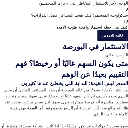
الوجه الآخر للاستثمار: المخاطر التي لا يراها المتحمسون
9
سيكولوجية المستثمر: كيف تفسد المشاعر أفضل القرارات؟
10
كيف تبني خطة استثمار واقعية طويلة الأمد؟
قائمة الدروس
الاستثمار في البورصة
الدرس الحالي
متى يكون السهم غاليًا أو رخيصًا؟ فهم
التقييم بعيدًا عن الوهم
السعر ليس القيمة: البداية التي يخطئ عندها كثيرون
من أكثر الأخطاء شيوعًا في عالم البورصة أن يظن المستثمر المبتدئ أن سعر
السهم وحده يكشف إن كان السهم غاليًا أو رخيصًا. فيرى سهمًا سعره منخفض،
فيفترض مباشرة أنه فرصة ممتازة، ويرى سهمًا آخر بسعر مرتفع، فيبتعد عنه
ظنًا أنه مبالغ فيه. لكن الحقيقة أن
السعر وحده رقم
، أما
القيمة
فهي قصة
كاملة وراء هذا الرقم.
سهم سعره 3 دولارات قد يكون مكلفًا جدًا إذا كانت الشركة ضعيفة، متعثرة، أو