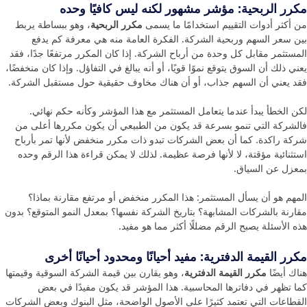
مكرر الربحية: مؤشر مشهور لكنه ليس كافيًا وحده
من أكثر أدوات التقييم استخدامًا ما يسمى
مكرر الربحية
، وهو ببساطة يربط
بين سعر السهم وربحية الشركة. الفكرة العامة منه هي معرفة كم يدفع
المستثمر مقابل كل وحدة من أرباح الشركة. إذا كان المكرر مرتفعًا جدًا، فقد
يعني ذلك أن السوق يتوقع نموًا قويًا، أو أنه يبالغ في التفاؤل. وإذا كان منخفضًا،
فقد يعني أن السهم جذاب، أو أن هناك مخاوف حقيقية حول مستقبل الشركة.
لكن الخطأ يبدأ عندما يتعامل المستثمر مع هذا المؤشر وكأنه حكم نهائي.
فالشركة التي تنمو بسرعة قد يكون من الطبيعي أن يكون مكررها أعلى من
شركة راكدة. كما أن بعض الشركات تبدو ذات مكرر منخفض لأنها تمر بأرباح
استثنائية مؤقتة، لا لأنها فرصة عظيمة. لذلك لا يمكن قراءة هذا الرقم وحده
بمعزل عن السياق.
المهم هو أن يسأل المستثمر: هذا المكرر منخفض أو مرتفع مقارنة بماذا؟
مقارنة بالشركات المشابهة؟ بتاريخ الشركة نفسها؟ بمعدل النمو المتوقع؟ بدون
هذه الأسئلة يصبح الرقم مضللًا أكثر مما هو مفيد.
مكرر القيمة الدفترية: مفيد أحيانًا ومحدود أحيانًا أخرى
هناك أيضًا
مكرر القيمة الدفترية
، وهو يقارن بين قيمة الشركة السوقية وقيمتها
كما تظهر في دفاترها المحاسبية. هذا المؤشر قد يكون مفيدًا في بعض
القطاعات التي تعتمد كثيرًا على الأصول الواضحة، مثل البنوك وبعض الشركات