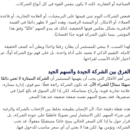
الصناعية أو العقارية. لكنه لا يكون بنفس القوة في كل أنواع الشركات.
فبعض الشركات اليوم تبني قيمتها على البرمجيات، أو العلامة التجارية، أو قاعدة
العملاء، أو الابتكار، أو المنصة الرقمية، وهذه أمور لا تظهر دائمًا في القيمة
الدفترية بشكل يعكس قوتها الحقيقية. لذلك قد يبدو السهم “غاليًا” وفق هذا
المؤشر، بينما تكون الشركة قوية جدًا اقتصاديًا.
لهذا السبب، لا ينبغي للمستثمر أن يطارد رقمًا واحدًا ويظن أنه كشف الحقيقة
كاملة. التقييم الذكي لا يعتمد على أداة واحدة، بل على فهم نوع الشركة أولًا، ثم
اختيار الأداة الأنسب لقراءتها.
الفرق بين الشركة الجيدة والسهم الجيد
من أهم الأفكار التي يجب أن يفهمها المستثمر أن
الشركة الممتازة لا تعني دائمًا
سهمًا ممتازًا للشراء الآن
. قد تكون الشركة رائعة فعلًا: نمو قوي، إدارة ممتازة،
علامة تجارية قوية، وأرباح متماسكة. لكن إذا كان السوق قد بالغ كثيرًا في
تسعيرها، فقد يصبح السهم نفسه صفقة ضعيفة عند هذا السعر.
هذه نقطة دقيقة جدًا، لأن الإنسان بطبيعته يخلط بين الإعجاب بالشركة والرغبة
في شراء السهم. لكن الاستثمار ليس تصويتًا عاطفيًا على جودة الشركة، بل
قرار حول ما إذا كان السعر الحالي يمنح عائدًا مستقبليًا معقولًا. قد تحب
الشركة، وتؤمن بها، لكن هذا لا يعني أن أي سعر مناسب للدخول فيها.