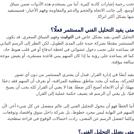
تحت رحمة إشارات كاذبة كثيرة. أما من يستخدم هذه الأدوات ضمن سياق
أوسع، إلى جانب الاتجاه والحجم والدعم والمقاومة وفهم الأخبار، فسيستفيد
منها بشكل أكثر اتزانًا.
متى يفيد التحليل الفني المستثمر فعلًا؟
التحليل الفني يفيد بشكل خاص في
التوقيت
وفهم السياق السعري. قد يكون
المستثمر مقتنعًا بشركة جيدة على المدى الطويل، لكن النظر إلى الرسم البياني
قد يساعده على تجنب دخول عشوائي في لحظة اندفاع أو في قلب هبوط حاد.
كما قد يساعده على رؤية ما إذا كان السهم يبني قاعدة مستقرة، أو يعيش موجة
مبالغة مؤقتة.
يفيد أيضًا في إدارة القرار. فبدل أن يشتري المستثمر من دون أي تصور
للحركة، يمكنه أن يحدد مناطق منطقية للمراقبة، أو يعرف أن السهم فقد دعمًا
مهمًا، أو أن الاتجاه أصبح أكثر ضعفًا. هذا لا يعني أن القرار كله يجب أن يصبح
فنيًا، بل يعني أن الرسم قد يضيف حكمة عملية إلى القرار.
أما الخطأ فهو أن يتحول التحليل الفني إلى عالم منفصل عن كل شيء آخر. لأن
السهم في النهاية ليس مجرد خطوط، بل شركة داخل سوق واقتصاد وتوقعات.
وكلما انفصل الرسم عن المعنى، زادت احتمالات الوقوع في قراءة سطحية.
متى يضلل التحليل الفني؟