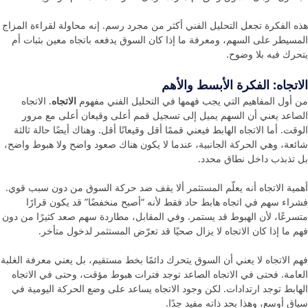
هذه الفكرة تجعل التحليل الفني أكثر من مجرد رسم. إنه محاولة لقراءة المزاج
المسيطر على السهم، ومعرفة ما إذا كان السوق يدفعه باتجاه معين بثبات أم
يتحرك فيه بلا وضوح.
الاتجاه: الفكرة الأبسط والأهم
من أول المفاهيم التي يجب فهمها في التحليل الفني مفهوم
الاتجاه
. الاتجاه
الصاعد يعني أن السهم يميل إلى تسجيل قمم أعلى وقيعان أعلى مع مرور
الوقت. أما الاتجاه الهابط فيعني قممًا أقل وقيعانًا أقل. وهناك أيضًا حالة ثالثة
شائعة، وهي الحركة الجانبية، عندما لا يكون هناك صعود واضح ولا هبوط واضح،
بل تذبذب داخل نطاق محدد.
أهمية الاتجاه أنه يعلّم المستثمر ألا يقف ضد حركة السوق من دون سبب قوي.
فشراء سهم في اتجاه هابط حاد فقط لأنه “أصبح منخفضًا” قد يكون قرارًا
متسرعًا، لأن الهبوط قد يستمر. وفي المقابل، مطاردة سهم صعد كثيرًا من دون
فهم ما إذا كان الاتجاه لا يزال صحيًا قد تعرّض المستثمر لدخول متأخر.
فهم الاتجاه لا يعني أن السوق يتحرك دائمًا بخط مستقيم، بل يعني معرفة الغلبة
العامة. فحتى في الاتجاه الصاعد توجد فترات هبوط مؤقت، وحتى في الاتجاه
الهابط توجد ارتدادات. لكن وجود الاتجاه يساعد على وضع الحركة اليومية في
سياق أوسع، وهذا بحد ذاته مفيد جدًا.