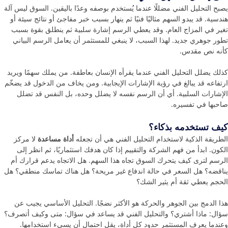
يصبح التحليل الفني مضللًا عندما يُستخدم بوصفه وعدًا باليقين. السوق ليس آلة
هندسية. قد يبدو السهم مثاليًا فنيًا ثم ينهار بسبب خبر مفاجئ أو نتائج سيئة أو
تغير في المزاج العام. وقد يعطي الرسم إشارة سلبية ثم ينطلق بقوة بسبب
تطور جوهري جديد. لهذا السبب، لا ينبغي للمستثمر أن يعامل الرسم البياني
كأنه نص مقدس.
كذلك يضلل التحليل الفني عندما يقرأه الإنسان بعاطفة. من يملك سهمًا ويريد
ارتفاعه قد يبالغ في رؤية الإشارات الإيجابية. ومن يخاف من الدخول قد يضخّم
الإشارات السلبية. أي أن الرسم نفسه لا يضلل وحده، بل النفس قد تضلل
صاحبها في تفسيره.
كيف تستخدمه بذكاء؟
الطريقة الذكية لاستخدام التحليل الفني هي أن تجعله
أداة مساعدة
لا مركز
الكون. ابدأ من فهم الشركة والتقييم إذا كان هدفك استثماريًا، ثم انظر إلى
الرسم لترى كيف يتحرك السوق تجاه هذا السهم. هل الاتجاه يدعم قرارك أم
يناقضه؟ هل السعر في حالة اندفاع غير مريحة؟ هل هناك تماسك منطقي؟ هل
الحجم يعطي ثقة أم يثير الشك؟
هذا الدمج بين الجوهر والحركة هو الأكثر نضجًا. التحليل الأساسي يجيب عن
سؤال: ماذا أشتري؟ والتحليل الفني قد يساعد في سؤال: متى وكيف أتصرف؟
وعندما يعرف المستثمر حدود كل أداة، يقل احتمال أن يسيء استخدامها.