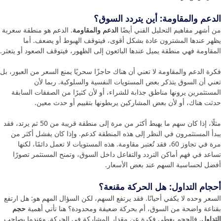
الدعم والمقاومة: أين يتردد السوق؟
من أشهر مفاهيم التحليل الفني أيضًا
الدعم والمقاومة
. الدعم هو منطقة سعرية
يظهر عندها المشترون عادة بشكل أقوى، فيتوقف الهبوط أو يضعف. أما
المقاومة فهي منطقة يميل عندها البائعون إلى الظهور، فيتوقف الصعود أو يتعثر.
فكرة الدعم والمقاومة لا تعني أن هناك حاجزًا سحريًا يمنع السعر من العبور، بل
تعني أن السوق يتذكر بعض المستويات النفسية والسلوكية. ربما لأن
المستثمرين يرونها مناطق جذابة للشراء، أو لأن كثيرًا من الصفقات السابقة
حدثت هناك، أو لأن بعض المشاركين يربطونها بتقييم أو حدث معين.
مثلًا، إذا كان سهم ما يهبط أكثر من مرة إلى منطقة قريبة من 50 ثم يرتد، فقد
يبدأ المستثمرون في النظر إلى هذه المنطقة كدعم. وإذا كان يفشل أكثر من
مرة في تجاوز 60، فقد تُعتبر مقاومة. هذه المستويات لا تعمل دائمًا، لكنها
تساعد في فهم أماكن التردد والتفاعل داخل السوق، وتمنح المستثمر تصورًا
أفضل لحساسية السهم عند بعض الأسعار.
أحجام التداول: هل الحركة مقنعة؟
السعر وحده لا يكفي أحيانًا. فقد يرتفع السهم، لكن السؤال المهم هو: هل ارتفع
بقناعة واضحة من السوق، أم بحركة ضعيفة ومحدودة؟ هنا تأتي أهمية
حجم
التداول
. فالحجم يعطي فكرة عن مقدار المشاركة في الحركة. وعندما يصاحب