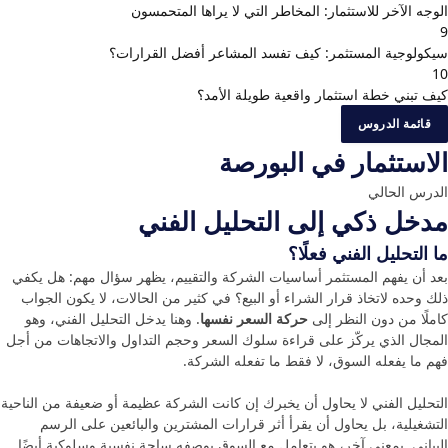
الوجه الآخر للاستثمار: المخاطر التي لا يراها المتحمسون
9
سيكولوجية المستثمر: كيف تفسد المشاعر أفضل القرارات؟
10
كيف تبني خطة استثمار واقعية طويلة الأمد؟
قائمة الدروس
الاستثمار في البورصة
الدرس الحالي
مدخل ذكي إلى التحليل الفني
ما التحليل الفني فعلًا؟
بعد أن يفهم المستثمر أساسيات الشركة والتقييم، يظهر سؤال مهم: هل يكفي
ذلك وحده لاتخاذ قرار الشراء أو البيع؟ في كثير من الحالات، لا يكون الجواب
كاملًا من دون النظر إلى
حركة السعر نفسها
. وهنا يدخل التحليل الفني، وهو
المجال الذي يركّز على قراءة سلوك السعر وحجم التداول والاتجاهات من أجل
فهم ما يفعله السوق، لا فقط ما تفعله الشركة.
التحليل الفني لا يحاول أن يخبرك إن كانت الشركة عظيمة أو ضعيفة من الناحية
التشغيلية، بل يحاول أن يقرأ أثر قرارات المشترين والبائعين على الرسم
البياني. بمعنى آخر، هو يتعامل مع السوق بوصفه ساحة نفسية وسلوكية أيضًا.