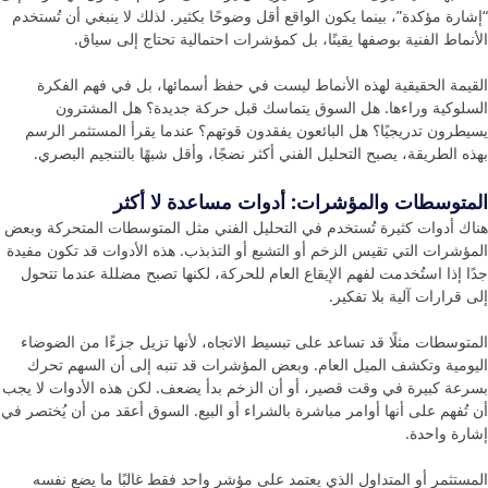
“إشارة مؤكدة”، بينما يكون الواقع أقل وضوحًا بكثير. لذلك لا ينبغي أن تُستخدم
الأنماط الفنية بوصفها يقينًا، بل كمؤشرات احتمالية تحتاج إلى سياق.
القيمة الحقيقية لهذه الأنماط ليست في حفظ أسمائها، بل في فهم الفكرة
السلوكية وراءها. هل السوق يتماسك قبل حركة جديدة؟ هل المشترون
يسيطرون تدريجيًا؟ هل البائعون يفقدون قوتهم؟ عندما يقرأ المستثمر الرسم
بهذه الطريقة، يصبح التحليل الفني أكثر نضجًا، وأقل شبهًا بالتنجيم البصري.
المتوسطات والمؤشرات: أدوات مساعدة لا أكثر
هناك أدوات كثيرة تُستخدم في التحليل الفني مثل المتوسطات المتحركة وبعض
المؤشرات التي تقيس الزخم أو التشبع أو التذبذب. هذه الأدوات قد تكون مفيدة
جدًا إذا استُخدمت لفهم الإيقاع العام للحركة، لكنها تصبح مضللة عندما تتحول
إلى قرارات آلية بلا تفكير.
المتوسطات مثلًا قد تساعد على تبسيط الاتجاه، لأنها تزيل جزءًا من الضوضاء
اليومية وتكشف الميل العام. وبعض المؤشرات قد تنبه إلى أن السهم تحرك
بسرعة كبيرة في وقت قصير، أو أن الزخم بدأ يضعف. لكن هذه الأدوات لا يجب
أن تُفهم على أنها أوامر مباشرة بالشراء أو البيع. السوق أعقد من أن يُختصر في
إشارة واحدة.
المستثمر أو المتداول الذي يعتمد على مؤشر واحد فقط غالبًا ما يضع نفسه