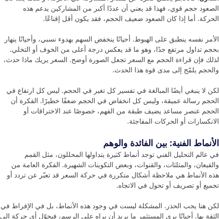
الصعود حجم قوي، فهذا قد يعني أن عددًا أكبر من المشاركين يدعم هذه
الحركة. أما إذا كان الصعود ضعيف الحجم، فقد يكون أقل إقناعًا.
الأمر نفسه ينطبق على الهبوط. أحيانًا ينخفض السهم بهدوء نسبي، وأحيانًا ينهار
بحجم تداول مرتفع جدًا، وهو ما قد يعكس درجة أعلى من الخوف أو التخلي.
لذلك فإن قراءة الحجم مع السعر تجعل الصورة أوضح. السعر يريك ماذا حدث،
والحجم يلمّح إلى مدى قوة هذا الحدث.
لكن لا ينبغي أيضًا المبالغة في تفسير كل تغير في الحجم. ليس كل ارتفاع في
الحجم رسالة عميقة، وليس كل انخفاض في الحجم ضعفًا خطيرًا. الفكرة أن
الحجم عنصر مساعد يضيف طبقة من الفهم، خصوصًا عند الاختراقات أو
الانكسارات أو الحركات المفاجئة.
الأنماط الفنية: بين الفائدة والوهم
في عالم التحليل الفني توجد أنماط كثيرة يتداولها المحللون، مثل القمم
والقيعان، والمثلثات، والقنوات، وبعض التكوينات الشهيرة. الفكرة العامة من
هذه الأنماط هي ملاحظة أشكال متكررة في حركة السعر قد تعبّر عن تردد أو
تجميع أو تصريف أو تحول في الاتجاه.
لكن هنا يجب الحذر. المشكلة ليست في وجود هذه الأنماط، بل في الإفراط في
الثقة بها. أحيانًا يرى المستثمر ما يريد أن يراه على الرسم، فيحوّل أي حركة إلى