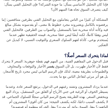
فإذا كان التحليل الأساسي يسأل: ما جودة الشركة؟ فإن التحليل الفني يسأل:
كيف يتصرف السوق تجاه هذا السهم الآن؟
المشكلة أن كثيرًا من الناس يتعاملون مع التحليل الفني بطرفين متناقضين: إما
يرفضونه بالكامل ويعتبرونه مجرد خطوط بلا معنى، أو يقدسونه بشكل مبالغ
فيه وكأنه أداة سحرية تتنبأ بالمستقبل. والصواب بين الطرفين. فالتحليل الفني
ليس وهمًا كاملًا، لكنه أيضًا ليس عصًا سحرية. قيمته الحقيقية تظهر عندما
يُستخدم بوعي، كأداة لفهم السلوك السعري والتوقيت النسبي، لا كبديل عن
التفكير.
لماذا يتحرك السعر أصلًا؟
قبل الدخول في المفاهيم الفنية، من المهم فهم نقطة جوهرية: السعر لا يتحرك
فقط لأن الأخبار ظهرت، بل لأن السوق
يفسر
الأخبار والتوقعات والمخاوف
والطموحات بطريقة معينة. لذلك فإن الرسم البياني ليس مجرد تاريخ للأسعار،
بل هو أثر مرئي لتفاعل الناس مع ما يحدث.
عندما يزداد المشترون وتشتد رغبتهم في الدخول، يرتفع السعر عادة. وعندما
يسيطر الخوف أو الرغبة في جني الأرباح أو القلق من المستقبل، يزداد البيع
وينخفض السعر. بهذه الطريقة يصبح الرسم البياني سجلًا للسلوك الجماعي. قد
لا يكشف السبب دائمًا، لكنه يكشف النتيجة: من كان أقوى؟ المشترون أم
البائعون؟ وهل السوق واثق أم متردد؟ وهل الحركة منظمة أم فوضوية؟