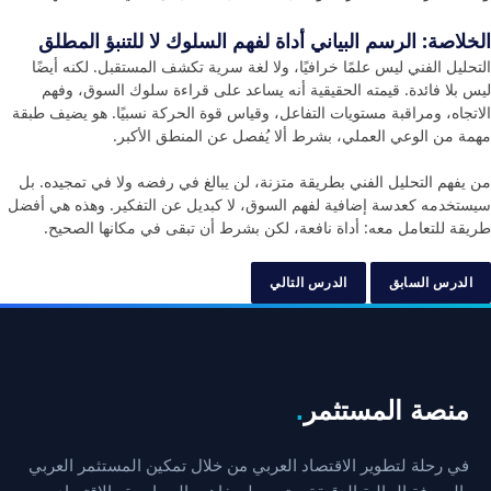
الخلاصة: الرسم البياني أداة لفهم السلوك لا للتنبؤ المطلق
التحليل الفني ليس علمًا خرافيًا، ولا لغة سرية تكشف المستقبل. لكنه أيضًا
ليس بلا فائدة. قيمته الحقيقية أنه يساعد على قراءة سلوك السوق، وفهم
الاتجاه، ومراقبة مستويات التفاعل، وقياس قوة الحركة نسبيًا. هو يضيف طبقة
مهمة من الوعي العملي، بشرط ألا يُفصل عن المنطق الأكبر.
من يفهم التحليل الفني بطريقة متزنة، لن يبالغ في رفضه ولا في تمجيده. بل
سيستخدمه كعدسة إضافية لفهم السوق، لا كبديل عن التفكير. وهذه هي أفضل
طريقة للتعامل معه: أداة نافعة، لكن بشرط أن تبقى في مكانها الصحيح.
الدرس السابق
الدرس التالي
منصة المستثمر
.
في رحلة لتطوير الاقتصاد العربي من خلال تمكين المستثمر العربي