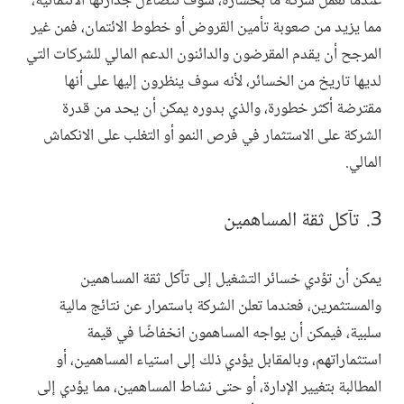
عندما تعمل شركة ما بخسارة، سوف تتضاءل جدارتها الائتمانية،
مما يزيد من صعوبة تأمين القروض أو خطوط الائتمان، فمن غير
المرجح أن يقدم المقرضون والدائنون الدعم المالي للشركات التي
لديها تاريخ من الخسائر، لأنه سوف ينظرون إليها على أنها
مقترضة أكثر خطورة، والذي بدوره يمكن أن يحد من قدرة
الشركة على الاستثمار في فرص النمو أو التغلب على الانكماش
المالي.
تآكل ثقة المساهمين
يمكن أن تؤدي خسائر التشغيل إلى تآكل ثقة المساهمين
والمستثمرين، فعندما تعلن الشركة باستمرار عن نتائج مالية
سلبية، فيمكن أن يواجه المساهمون انخفاضًا في قيمة
استثماراتهم، وبالمقابل يؤدي ذلك إلى استياء المساهمين، أو
المطالبة بتغيير الإدارة، أو حتى نشاط المساهمين، مما يؤدي إلى