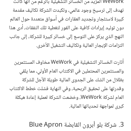
WeWork المزيد من الخسائر التشغيلية بالرغم من أنها كانت
تهدف إلى ترسيخ وجود عالمي، وتكبدت الشركة تكاليف مقدمة
كبيرة لاستئجار وتجديد العقارات في أسواق متعددة حول العالم
دون توليد إيرادات كافية على الفور لتغطية تلك النفقات، أدى هذا
النهج الذي يركز على التوسع إلى خسائر كبيرة للشركة، إلى جانب
التزامات الإيجار العالية وتكاليف التشغيل الأخرى.
أثارت الخسائر التشغيلية في WeWork مخاوف المستثمرين
والمستثمرين المحتملين في الاكتتاب العام الأولي، مما يلقي
بظلال من الشك على الجدوى المالية طويلة الأجل للشركة
وقدرتها على تحقيق الربحية، وفي النهاية فشلت خطط الاكتتاب
العام لشركة WeWork، وخضعت الشركة لعملية إعادة هيكلة
كبرى لمواجهة تحدياتها المالية.
شركة بلو أبرون القابضة Blue Apron