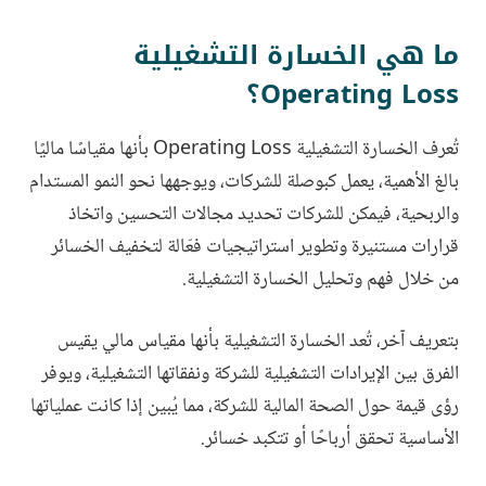
ما هي الخسارة التشغيلية
Operating Loss؟
تُعرف الخسارة التشغيلية Operating Loss بأنها مقياسًا ماليًا
بالغ الأهمية، يعمل كبوصلة للشركات، ويوجهها نحو النمو المستدام
والربحية، فيمكن للشركات تحديد مجالات التحسين واتخاذ
قرارات مستنيرة وتطوير استراتيجيات فعّالة لتخفيف الخسائر
من خلال فهم وتحليل الخسارة التشغيلية.
بتعريف آخر، تُعد الخسارة التشغيلية بأنها مقياس مالي يقيس
الفرق بين الإيرادات التشغيلية للشركة ونفقاتها التشغيلية، ويوفر
رؤى قيمة حول الصحة المالية للشركة، مما يُبين إذا كانت عملياتها
الأساسية تحقق أرباحًا أو تتكبد خسائر.