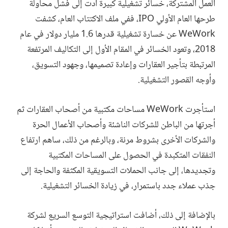
العمل المشتركة، خسائر تشغيلية كبيرة أدت إلى فشل محاولة
طرحها العام الأولي IPO، ففي ملف الاكتتاب العام، كشفت
WeWork عن خسارة تشغيلية قدرها 1.6 مليار دولار في عام
2018، وتعود الخسائر في المقام الأول إلى التكاليف المرتفعة
المرتبطة بتأجير العقارات وإعادة تصميمها، وجهود التسويق،
وأوجه القصور التشغيلية.
استأجرت WeWork مساحات مكتبية من أصحاب العقارات ثم
أجرتها من الباطن للشركات الناشئة وأصحاب الأعمال الحرة
والشركات الأخرى بشروط مرنة، وبالرغم من ذلك، ساهم ارتفاع
النفقات المتكبدة في الحصول على المساحات المكتبية
وتجديدها، إلى جانب الحملات التسويقية المكثفة والحاجة إلى
جذب عملاء جدد باستمرار، في زيادة الخسائر التشغيلية.
بالإضافة إلى ذلك، أضافت استراتيجية التوسع السريع لشركة